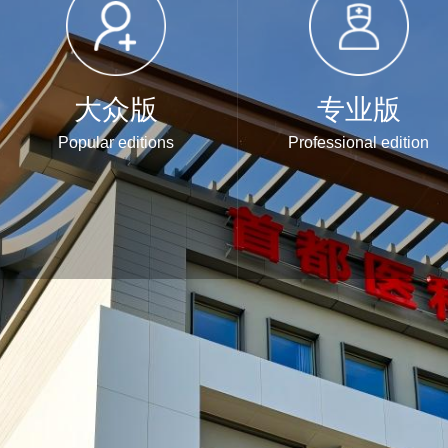
大众版
专业版
Popular editions
Professional edition