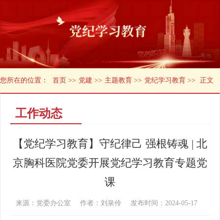
您所在的位置：
首页
>>
党建
>>
主题教育
>>
党纪学习教育
>>
正文
工作动态
【党纪学习教育】守纪律己 强根铸魂 | 北
京胸科医院党委开展党纪学习教育专题党
课
来源：党委办公室
作者：刘泉伶
发布时间：2024-05-17