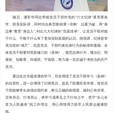
随后，潘军华同志带领党员干部对党的“六大纪律”逐章逐条
学、联系实际讲，同时结合典型案例逐一剖析、以案为鉴，用“身
边事”教育“身边人”,列出六大纪律的“负面清单”，让党员干部对能
干什么、不能干什么有了更加深刻直观的认识。他强调，纪律是管
党治党的“戒尺”，也是党员、干部约束自身行为的标准和遵循。全
体党员干部要对照新修订的《条例》，规范自身行为，懂法纪、明
规矩、知敬畏、存戒惧、守底线，努力做一名忠诚干净担当的共产
党员。
通过此次专题党课的学习，切实增强了党员干部学习《条例》
的自觉性，进一步增强了纪律意识，提高了防腐拒变本领，使党员
干部能够带头加强自我约束，树立正确的政绩观，做到心有所畏、
言有所忌、行有所止，将学习成果见之于行动之中，坚守“全心全
意为人民服务”的工作理念，用心用情用力筑牢人民群众健康防
线。