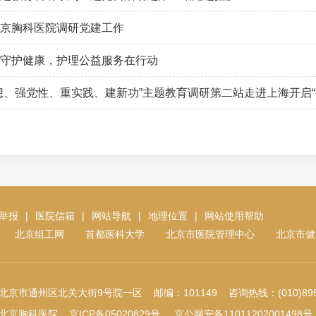
京胸科医院调研党建工作
守护健康，护理公益服务在行动
、强党性、重实践、建新功”主题教育调研第二站走进上海开启“
举报
|
医院信箱
|
网站导航
|
地理位置
|
网站使用帮助
北京组工网
首都医科大学
北京市医院管理中心
北京市健
北京市通州区北关大街9号院一区 邮编：101149 咨询热线：(010)8950
附属北京胸科医院
京ICP备05020829号
京公网安备11011202001498号