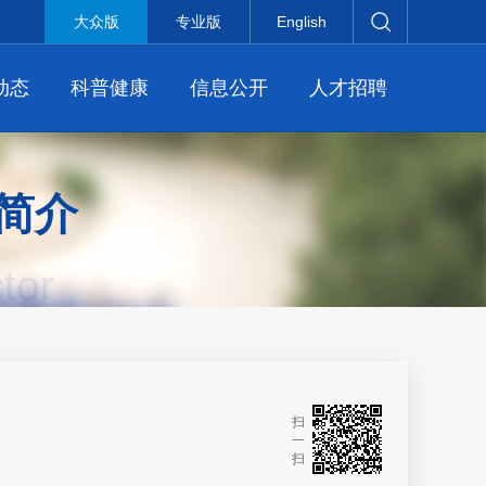
大众版
专业版
English
动态
科普健康
信息公开
人才招聘
简介
tor
扫
一
扫