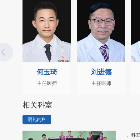
琦
刘进德
赵晓军
师
主任医师
副主任医师
相关科室
消化内科
一、科室