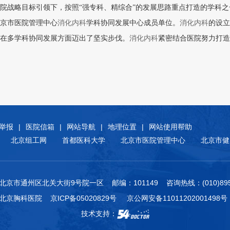
院战略目标引领下，按照“强专科、精综合”的发展思路重点打造的学科
京市医院管理中心
消化内科
学科协同发展中心成员单位。
消化内科
的设立
在多学科协同发展方面迈出了坚实步伐。
消化内科
紧密结合医院努力打造
举报
|
医院信箱
|
网站导航
|
地理位置
|
网站使用帮助
北京组工网
首都医科大学
北京市医院管理中心
北京市健
北京市通州区北关大街9号院一区 邮编：101149 咨询热线：(010)8950
附属北京胸科医院
京ICP备05020829号
京公网安备11011202001498号
技术支持：