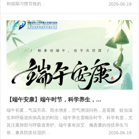
和假期习惯导致的…
2026-06-19
【端午安康】端午时节，科学养生，…
端午初夏，气温升高、雨水增多，空气潮湿闷热，是霉菌、蚊虫滋
生和呼吸道疾病高发的时段，端午养生需顺应时节、科学有度，尤
其注重肺部与呼吸道养护。端午素有挂艾、佩香囊的传统养生习
俗，兼具防疫祛湿的…
2026-06-19