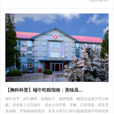
2026-06-24
【胸科科普】端午吃粽指南：美味虽…
端午佳节，粽叶飘香，软糯粽子、咸香鸭蛋、酸甜饮品成为节日标
配。但很多人过完端午，就会出现牙疼、牙酸、口腔溃疡，甚至牙
齿崩裂、牙体缺损的情况。其实大部分口腔问题都是端午特色饮食