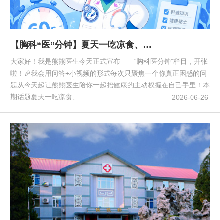
【胸科“医”分钟】夏天一吃凉食、…
大家好！我是熊熊医生今天正式宣布——“胸科医分钟”栏目，开张
啦！🎉我会用问答+小视频的形式每次只聚焦一个你真正困惑的问
题从今天起让熊熊医生陪你一起把健康的主动权握在自己手里！本
期话题夏天一吃凉食、…
2026-06-26