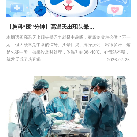
【胸科“医”分钟】高温天出现头晕…
本期话题高温天出现头晕乏力就是中暑吗，家庭急救怎么做？不一
定，但大概率是中暑的信号。头晕口渴、浑身没劲、出很多汗，这
是先兆中暑；如果没及时处理，体温升到38~40℃、心慌站不稳，
就发展成了热衰竭；…
2026-07-25