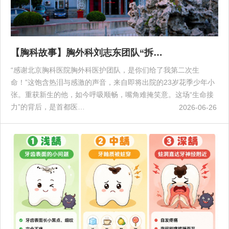
【胸科故事】胸外科刘志东团队“拆…
“感谢北京胸科医院胸外科医护团队，是你们给了我第二次生
命！”这饱含热泪与感激的声音，来自即将出院的23岁花季少年小
张。重获新生的他，如今呼吸顺畅，嘴角难掩笑意。这场“生命接
力”的背后，是首都医…
2026-06-26