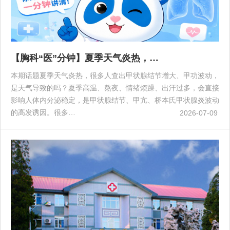
【胸科“医”分钟】夏季天气炎热，…
本期话题夏季天气炎热，很多人查出甲状腺结节增大、甲功波动，
是天气导致的吗？夏季高温、熬夜、情绪烦躁、出汗过多，会直接
影响人体内分泌稳定，是甲状腺结节、甲亢、桥本氏甲状腺炎波动
的高发诱因。很多…
2026-07-09