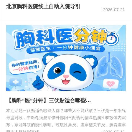
北京胸科医院线上自助入院导引
2026-07-21
【胸科“医”分钟】三伏贴适合哪些…
本期话题三伏贴适合哪些人群？哪些人不能贴敷？三伏是一年阳气
最盛时段，中医冬病夏治借外部阳气配合药物温热属性驱散体内沉
寒，寒邪导致的慢性咳喘、过敏性鼻炎、虚寒型关节炎、脾胃虚寒
腹泻人群适配三伏…
2026-07-16