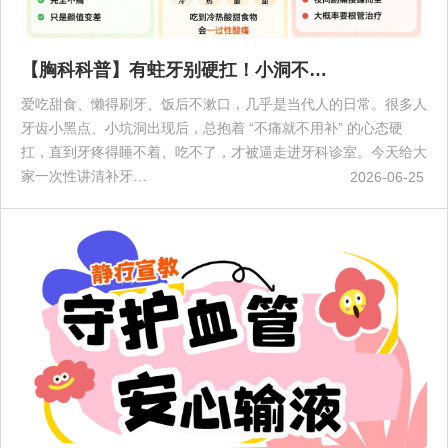
【胸科科普】有蛀牙别硬扛！小洞不…
爱吃甜食、懒得刷牙、饭后不漱口，几乎是当代人的日常。很多人
牙齿小黑点、小坑洞出现后，总抱着 “不痛就不用补” 的心态硬
扛，直到牙疼得睡不着、吃不了，才被逼走进牙科诊室。今天给大
家一次性讲清补牙…
2026-06-25