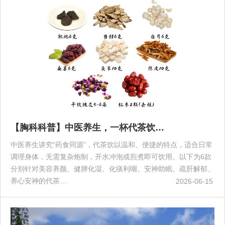
【胸科科普】中医养生，一杯代茶饮…
中医养生讲究“药食同源”，代茶饮以温和、便捷的特点，适合日常
调理身体，无需复杂炮制，开水冲泡或煎煮即可饮用。以下为6款
分别针对美容养颜、健脾化湿、化痰利咽、安神助眠、疏肝解郁、
养心安神的代茶…
2026-06-15