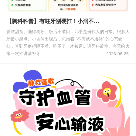
【胸科科普】有蛀牙别硬扛！小洞不…
爱吃甜食、懒得刷牙、饭后不漱口，几乎是当代人的日常。很多人
牙齿小黑点、小坑洞出现后，总抱着 “不痛就不用补” 的心态硬
扛，直到牙疼得睡不着、吃不了，才被逼走进牙科诊室。今天给大
家一次性讲清补牙…
2026-06-25