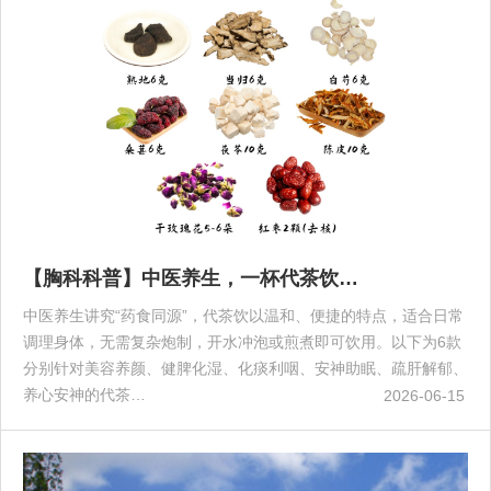
【胸科科普】中医养生，一杯代茶饮…
中医养生讲究“药食同源”，代茶饮以温和、便捷的特点，适合日常
调理身体，无需复杂炮制，开水冲泡或煎煮即可饮用。以下为6款
分别针对美容养颜、健脾化湿、化痰利咽、安神助眠、疏肝解郁、
养心安神的代茶…
2026-06-15