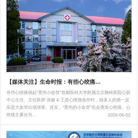
【媒体关注】生命时报：有些心绞痛…
有些心绞痛祸起“受伤小血管”首都医科大学附属北京胸科医院心脏
中心主任、主任医师 张健 & 王彦心绞痛发作时，很多人的第一反
应是大血管出现堵塞。其实，“受伤的小血管"也会诱发心绞痛。心
绞痛主要分为…
2026-06-02