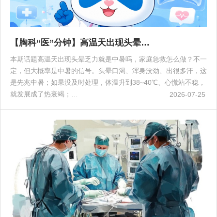
【胸科“医”分钟】高温天出现头晕…
本期话题高温天出现头晕乏力就是中暑吗，家庭急救怎么做？不一
定，但大概率是中暑的信号。头晕口渴、浑身没劲、出很多汗，这
是先兆中暑；如果没及时处理，体温升到38~40℃、心慌站不稳，
就发展成了热衰竭；…
2026-07-25