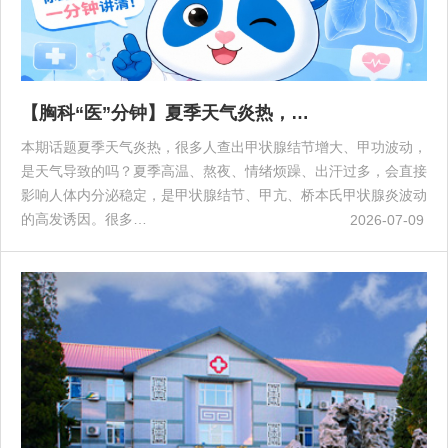
【胸科“医”分钟】夏季天气炎热，…
本期话题夏季天气炎热，很多人查出甲状腺结节增大、甲功波动，
是天气导致的吗？夏季高温、熬夜、情绪烦躁、出汗过多，会直接
影响人体内分泌稳定，是甲状腺结节、甲亢、桥本氏甲状腺炎波动
的高发诱因。很多…
2026-07-09