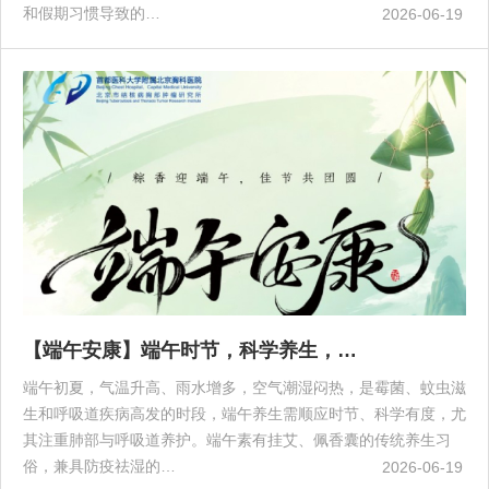
和假期习惯导致的…
2026-06-19
【端午安康】端午时节，科学养生，…
端午初夏，气温升高、雨水增多，空气潮湿闷热，是霉菌、蚊虫滋
生和呼吸道疾病高发的时段，端午养生需顺应时节、科学有度，尤
其注重肺部与呼吸道养护。端午素有挂艾、佩香囊的传统养生习
俗，兼具防疫祛湿的…
2026-06-19