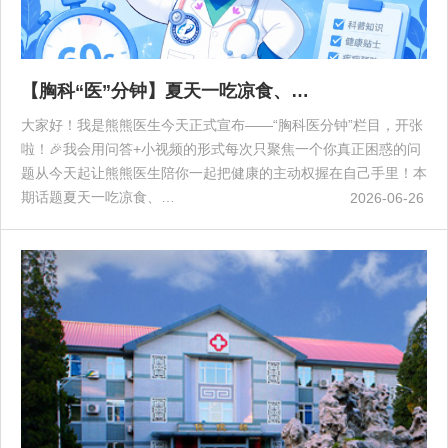
【胸科“医”分钟】夏天一吃凉食、…
大家好！我是熊熊医生今天正式宣布——“胸科医分钟”栏目，开张
啦！🎉我会用问答+小视频的形式每次只聚焦一个你真正困惑的问
题从今天起让熊熊医生陪你一起把健康的主动权握在自己手里！本
期话题夏天一吃凉食、…
2026-06-26