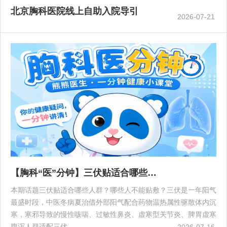
北京胸科医院线上自助入院导引
2026-07-21
【胸科“医”分钟】三伏贴适合哪些…
本期话题三伏贴适合哪些人群？哪些人不能贴敷？三伏是一年阳气
最盛时段，中医冬病夏治借外部阳气配合药物温热属性驱散体内沉
寒，寒邪导致的慢性咳喘、过敏性鼻炎、虚寒型关节炎、脾胃虚寒
腹泻人群适配三伏…
2026-07-16