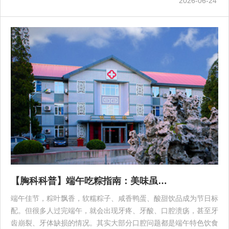
2026-06-24
【胸科科普】端午吃粽指南：美味虽…
端午佳节，粽叶飘香，软糯粽子、咸香鸭蛋、酸甜饮品成为节日标
配。但很多人过完端午，就会出现牙疼、牙酸、口腔溃疡，甚至牙
齿崩裂、牙体缺损的情况。其实大部分口腔问题都是端午特色饮食