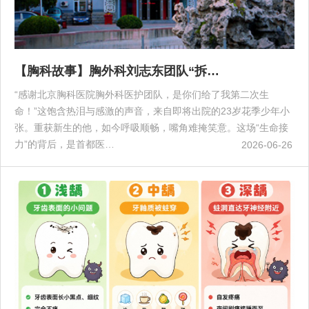
【胸科故事】胸外科刘志东团队“拆…
“感谢北京胸科医院胸外科医护团队，是你们给了我第二次生
命！”这饱含热泪与感激的声音，来自即将出院的23岁花季少年小
张。重获新生的他，如今呼吸顺畅，嘴角难掩笑意。这场“生命接
力”的背后，是首都医…
2026-06-26