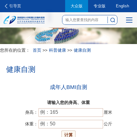
引导页
大众版
专业版
English
菜
单
您所在的位置：
首页
>>
科普健康
>>
健康自测
健康自测
成年人BMI自测
请输入您的身高、体重
身高：
厘米
体重：
公斤