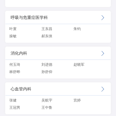
呼吸与危重症医学科
叶寰
王东昌
朱钧
操敏
郝东侠
消化内科
何玉琦
刘进德
赵晓军
林舒晔
孙舒仰
心血管内科
张健
吴航宇
宫婷
王冠男
王中鲁