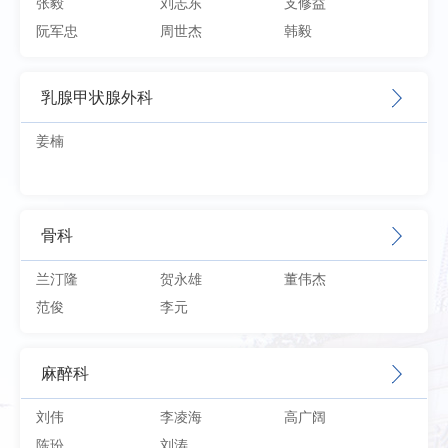
张毅
刘志东
支修益
阮军忠
周世杰
韩毅
乳腺甲状腺外科
姜楠
骨科
兰汀隆
贺永雄
董伟杰
范俊
李元
麻醉科
刘伟
李凌海
高广阔
陈玢
刘涛