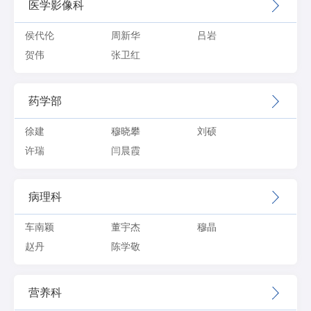
医学影像科
侯代伦
周新华
吕岩
贺伟
张卫红
药学部
徐建
穆晓攀
刘硕
许瑞
闫晨霞
病理科
车南颖
董宇杰
穆晶
赵丹
陈学敬
营养科