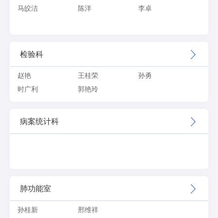
马皎洁
陈洋
李卓
检验科
赵艳
王桂荣
孙勇
时广利
郭艳玲
病案统计科
肺功能室
孙桂新
邢维祥