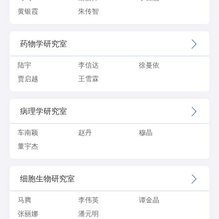
黄银霞
朱传智
药物学研究室
陆宇
李信达
徐蔓依
贾启越
王雪霖
病理学研究室
车南颖
赵丹
穆晶
董宇杰
细胞生物研究室
马腾
李伟英
谭金晶
张丽娜
潘元明