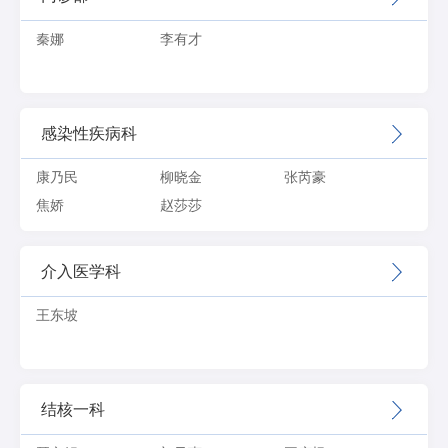
秦娜
李有才
感染性疾病科
康乃民
柳晓金
张芮豪
焦娇
赵莎莎
介入医学科
王东坡
结核一科