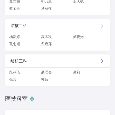
聂文娟
初乃惠
王庆枫
蔡宝云
马丽萍
结核二科
杨新婷
高孟秋
吴晓光
孔忠顺
戈启萍
结核三科
段鸿飞
聂理会
谢莉
张芸
郭茹
医技科室