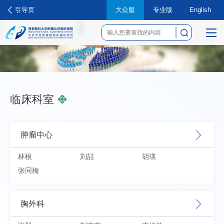
引导页
大众版
专业版
English
菜
单
临床科室
肿瘤中心
林根
刘喆
胡瑛
张同梅
胸外科