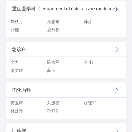
重症医学科（Department of critical care medicine）
刘秋月
吴恩东
韩芬
张楠
史剑权
急诊科
文力
陈燕琴
仝其广
李文胜
薛玉
消化内科
何玉琦
刘进德
赵晓军
林舒晔
孙舒仰
门诊部