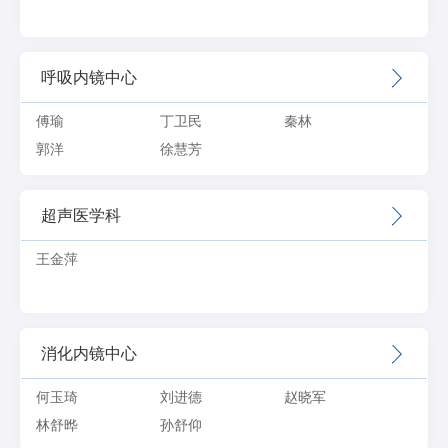
呼吸内镜中心
傅瑜
丁卫民
秦林
郭洋
徐慧芳
超声医学科
王金萍
消化内镜中心
何玉琦
刘进德
赵晓军
林舒晔
孙舒仰