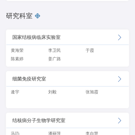
研究科室
国家结核病临床实验室
黄海荣
李卫民
于霞
陈素婷
姜广路
细菌免疫研究室
逄宇
刘毅
张旭霞
结核病分子生物学研究室
马玙
潘丽萍
李自慧