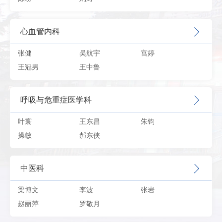
心血管内科
张健
吴航宇
宫婷
王冠男
王中鲁
呼吸与危重症医学科
叶寰
王东昌
朱钧
操敏
郝东侠
中医科
梁博文
李波
张岩
赵丽萍
罗敬月