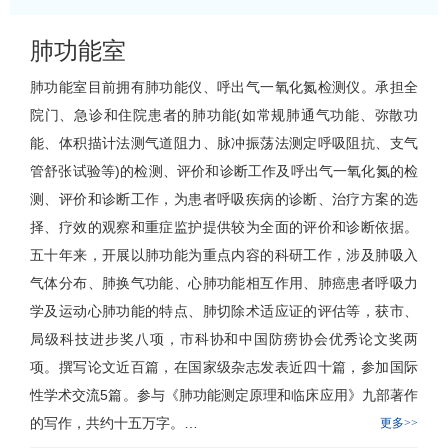
肺功能室
肺功能室
目前拥有肺功能仪、呼出气一氧化氮检测仪。承担全
院门、急诊和住院患者的肺功能(如常规肺通气功能、弥散功
能、体积描计法测气道阻力、脉冲振荡法测定呼吸阻抗、支气
管舒张试验等)的检测、评价和诊断工作及呼出气一氧化氮的检
测、评价和诊断工作，为患者呼吸疾病的诊断、治疗方案的选
择、疗效的观察和重症监护提供较为全面的评价和诊断依据。
五十年来，开展以肺功能为重点内容的科研工作，涉及肺吸入
气体分布、肺换气功能、心肺功能相互作用、肺癌患者呼吸力
学及运动心肺功能的特点、肺切除术适应证的评估等，获市、
局级科技进步奖八项，市科协和中国防痨协会优秀论文奖两
项。撰写论文近百篇，在国家级杂志发表近四十篇，参加国际
性学术交流5篇。参与《肺功能测定原理和临床应用》九部著作
的写作，共约十五万字。…
更多>>