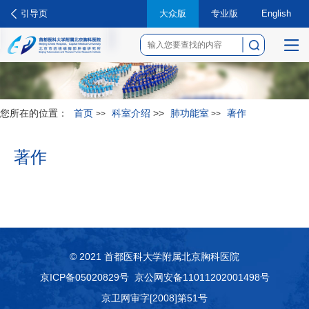
引导页
大众版
专业版
English
菜
单
您所在的位置：
首页
科室介绍
>>
肺功能室
著作
>>
>>
著作
© 2021 首都医科大学附属北京胸科医院
京ICP备05020829号
京公网安备11011202001498号
京卫网审字[2008]第51号