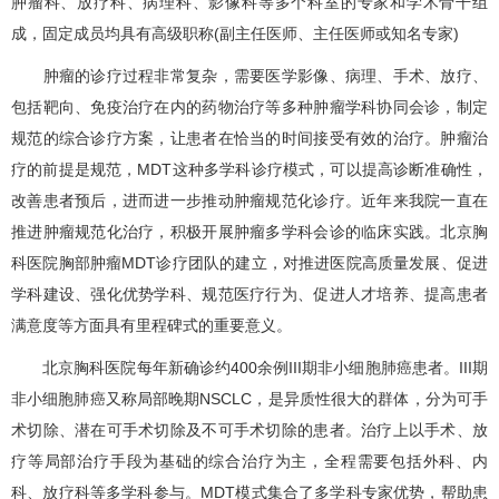
肿瘤科、放疗科、
病理科
、影像科等多个科室的专家和学术骨干组
成，固定成员均具有高级职称(副主任医师、主任医师或知名专家)
肿瘤的诊疗过程非常复杂，需要医学影像、病理、手术、放疗、
包括靶向、免疫治疗在内的药物治疗等多种肿瘤学科协同会诊，制定
规范的综合诊疗方案，让患者在恰当的时间接受有效的治疗。肿瘤治
疗的前提是规范，MDT这种多学科诊疗模式，可以提高诊断准确性，
改善患者预后，进而进一步推动肿瘤规范化诊疗。近年来我院一直在
推进肿瘤规范化治疗，积极开展肿瘤多学科会诊的临床实践。北京胸
科医院胸部肿瘤MDT诊疗团队的建立，对推进医院高质量发展、促进
学科建设、强化优势学科、规范医疗行为、促进人才培养、提高患者
满意度等方面具有里程碑式的重要意义。
北京胸科医院每年新确诊约400余例III期非小细胞肺癌患者。III期
非小细胞肺癌又称局部晚期NSCLC，是异质性很大的群体，分为可手
术切除、潜在可手术切除及不可手术切除的患者。治疗上以手术、放
疗等局部治疗手段为基础的综合治疗为主，全程需要包括外科、内
科、放疗科等多学科参与。MDT模式集合了多学科专家优势，帮助患