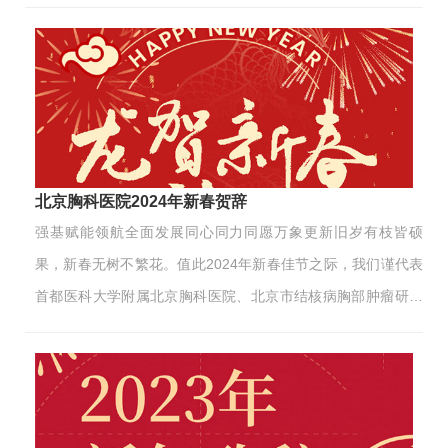
职工、患者及家属，以及长期关心支持医院发展的社会各界人
士，致以最诚挚的新春祝福！2024年是中华人民共和国成立75
周年，是实现“十四五”规划目标任务的关键一年，我们昂首迈入
了一个以全面深化改革为澎湃引擎，激情绘就中国式现代化辉
煌篇章的全新纪元。全体胸科人，心中铭记习近平总书记的深
情厚望，将热血青春化作绚烂画卷，以无畏奋斗为笔，饱蘸关
爱生命之墨，在新时代的健康篇章中留下浓墨重彩的一笔。这
北京胸科医院2024年新春贺辞
一年，党建引领把纲定向，我们胸科人初心如磐。党委完善决
强基赋能领航全面发展同心同力同愿万象更新旧岁有枝皆硕
策…
果，新春无树不繁花。值此2024年新春佳节之际，我们谨代表
首都医科大学附属北京胸科医院、北京市结核病胸部肿瘤研究
所党政领导班子向胸科家园的兄弟姐妹和家人们，向给予我们
信任与支持的广大患者朋友们，向长期以来关心支持北京胸科
医院发展的社会各界致以最诚挚的感谢和最衷心的新年祝福！
鞭炮迎新春 龙年喜气足回首2023年，秉承初心使命，坚持党的