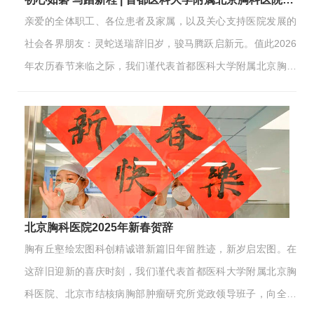
亲爱的全体职工、各位患者及家属，以及关心支持医院发展的
社会各界朋友：灵蛇送瑞辞旧岁，骏马腾跃启新元。值此2026
年农历春节来临之际，我们谨代表首都医科大学附属北京胸科
医院、北京市结核病胸部肿瘤研究所党政领导班子，向辛勤耕
耘的全院职工、信任托付的患者及家属，以及所有心系胸科发
展的朋友们，致以最诚挚的新春问候和最美好的节日祝福！祝
大家龙马精神、阖家安康、事业兴旺、万事顺意！旧岁耕耘结
硕果，初心如磐向未来。2025年作为“十四五”规划收官之年、
医院建院70周年的里程碑之年，我们在时代浪潮中勇毅前行，
在健康中国建设的征程上留下了坚实足迹。这一年，全体胸科
北京胸科医院2025年新春贺辞
人凝心聚力、实干笃行，以70载积淀的“胸科精神”为内核，在
胸有丘壑绘宏图科创精诚谱新篇旧年留胜迹，新岁启宏图。在
党建…
这辞旧迎新的喜庆时刻，我们谨代表首都医科大学附属北京胸
科医院、北京市结核病胸部肿瘤研究所党政领导班子，向全体