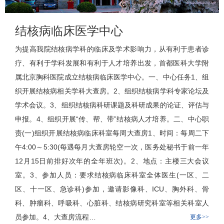
结核病临床医学中心
为提高我院
结核病学科
的临床及学术影响力，从有利于患者诊
疗、有利于学科发展和有利于人才培养出发，首都医科大学附
属北京胸科医院成立
结核病临床医学中心
。一、中心任务1、组
织开展结核病相关学科大查房。2、组织
结核病学科
专家论坛及
学术会议。3、组织结核病科研课题及科研成果的论证、评估与
申报。4、组织开展“传、帮、带”结核病人才培养。二、中心职
责(一)组织开展结核病
临床科室
每周大查房1、时间：每周二下
午4:00～5:30(每遇每月大查房轮空一次，
医务处
秘书于前一年
12月15日前排好次年的全年班次)。2、地点：主楼三大会议
室。3、参加人员：要求结核病
临床科室
全体医生(一区、二
区、十一区、
急诊科
)参加，邀请影像科、ICU、
胸外科
、
骨
科
、肿瘤科、呼吸科、心脏科、结核病
研究科室
等相关科室人
员参加。4、大查房流程…
更多>>