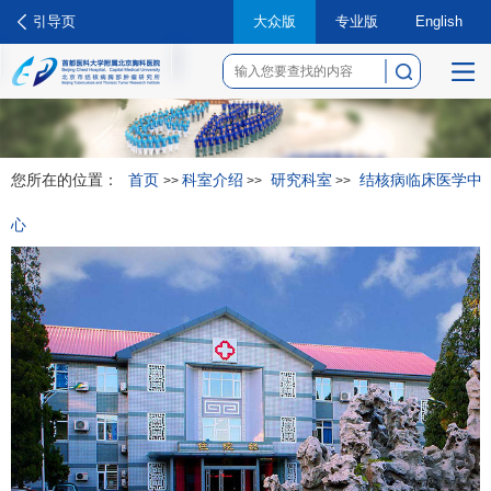
引导页
大众版
专业版
English
菜
单
您所在的位置：
首页
科室介绍
研究科室
结核病临床医学中
>>
>>
>>
心