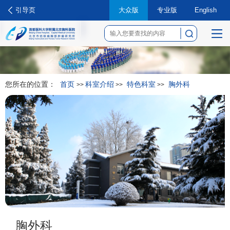
引导页
大众版
专业版
English
菜
单
您所在的位置：
首页
科室介绍
特色科室
胸外科
>>
>>
>>
胸外科