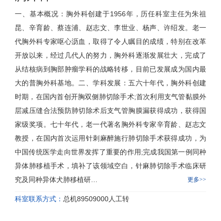
一、基本概况：
胸外科
创建于1956年，历任科室主任为朱祖
昆、辛育龄、蔡连浦、赵志文、李世业、
杨声
、
许绍发
。老一
代
胸外科
专家呕心沥血，取得了令人瞩目的成绩，特别在改革
开放以来，经过几代人的努力，
胸外科
逐渐发展壮大，完成了
从结核病到胸部肿瘤学科的战略转移，目前已发展成为国内最
大的普
胸外科
基地。二、学科发展：五六十年代，
胸外科
创建
时期，在国内首创开胸双侧肺切除手术;首次利用支气管黏膜外
层减压缝合法预防肺切除术后支气管胸膜漏获得成功，获得国
家级奖项。七十年代，老一代著名
胸外科
专家辛育龄、赵志文
教授，在国内首次运用针刺麻醉施行肺切除手术获得成功，为
中国传统医学走向世界发挥了重要的作用;完成我国第一例同种
异体肺移植手术，填补了该领域空白，针麻肺切除手术临床研
究及同种异体犬肺移植研…
更多>>
科室联系方式：
总机89509000人工转