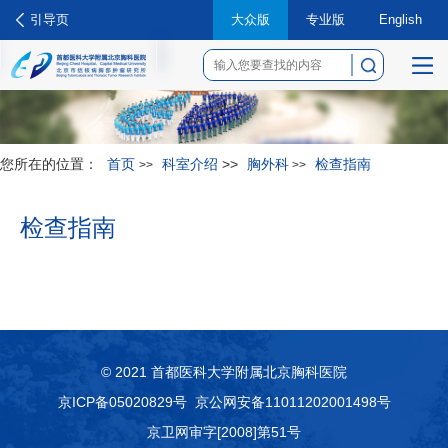
引导页
大众版
专业版
English
菜
单
您所在的位置：
首页
科室介绍
>>
胸外科
检查指南
>>
>>
检查指南
© 2021 首都医科大学附属北京胸科医院
京ICP备05020829号
京公网安备11011202001498号
京卫网审字[2008]第51号