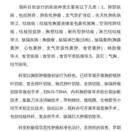
我科目前诊疗的疾病种类主要有以下几类：1、肺部疾
病，包括肺癌，肺良性肿瘤，支气管扩张症，先天性肺疾病
等;2、结核病：结核性胸膜炎继发包裹性脓胸，空洞性肺结
核，结核毁损肺，胸壁结核，耐药型肺结核，淋巴结结核
等;3、纵隔疾病：胸腺瘤，纵隔淋巴瘤(活检)，纵隔囊肿(胸腺
囊肿、心包囊肿、支气管源性囊肿、食管囊肿)，畸胎瘤
等;4、食管疾病：食管癌，食管平滑肌瘤等;5、其它：气胸，
结节病等。
科室以胸部肿瘤微创诊疗为特色。已经常规开展胸腔镜肺
叶切除、复合肺叶切除、袖式肺叶切除、全肺切除、纵隔肿瘤
切除等微创手术，EBUS-TBNA、内科胸腔镜等术前分期诊断
技术，氩氦刀冷冻消融技术，带钩钢丝、微线圈、生物胶等小
结节术前定位技术。除此以外，我科亦可开展常规普胸手术，
包括结核外科、复杂肺手术、纵隔巨大肿瘤切除等。
科室积极倡导恶性肿瘤标准化治疗。在肺癌的筛查、早期