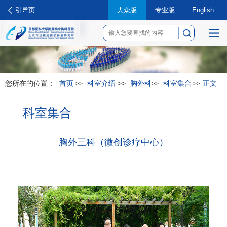
引导页
大众版
专业版
English
菜
单
您所在的位置：
首页
科室介绍
>>
胸外科
科室集合
正文
>>
>>
>>
科室集合
胸外三科（微创诊疗中心）