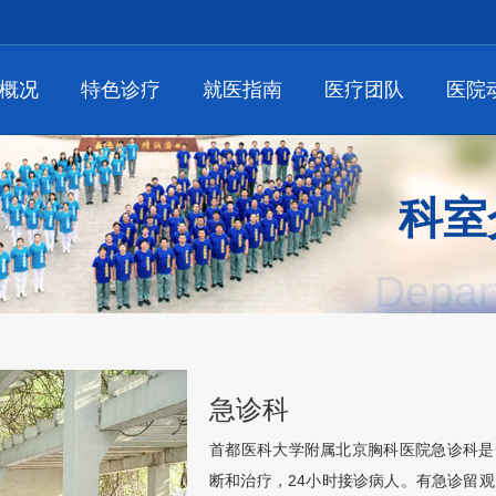
概况
特色诊疗
就医指南
医疗团队
医院
科室
Depar
急诊科
首都医科大学附属北京胸科医院
急诊科
是
断和治疗，24小时接诊病人。有急诊留