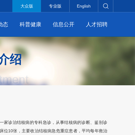
大众版
专业版
English
动态
科普健康
信息公开
人才招聘
介绍
tment
一家诊治结核病的专科急诊，从事结核病的诊断、鉴别诊
观床位10张，主要收治结核病急危重症患者，平均每年救治