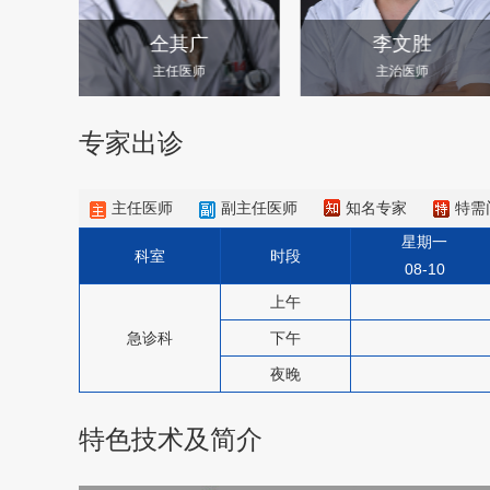
仝其广
李文胜
主任医师
主治医师
专家出诊
主任医师
副主任医师
知名专家
特需
星期一
科室
时段
08-10
上午
急诊科
下午
夜晚
特色技术及简介