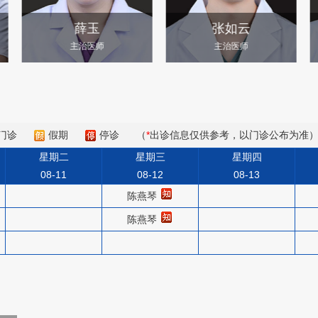
薛玉
张如云
主治医师
主治医师
门诊
假期
停诊
（
*
出诊信息仅供参考，以门诊公布为准
星期二
星期三
星期四
08-11
08-12
08-13
陈燕琴
陈燕琴