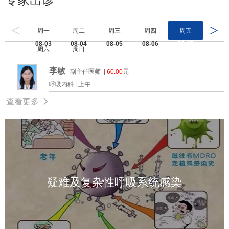
<
>
周一
周二
周三
周四
周五
08-03
08-04
08-05
08-06
08-07
周六
周日
08-08
08-09
李敏
副主任医师 |
60.00
元
呼吸内科 |
上午
查看更多
特色技术及简介
疑难及复杂性呼吸系统感染