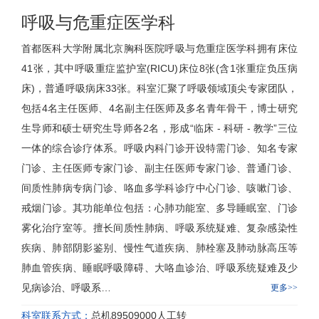
呼吸与危重症医学科
首都医科大学附属北京胸科医院
呼吸与危重症医学科
拥有床位
41张，其中呼吸重症监护室(RICU)床位8张(含1张重症负压病
床)，普通呼吸病床33张。科室汇聚了呼吸领域顶尖专家团队，
包括4名主任医师、4名副主任医师及多名青年骨干，博士研究
生导师和硕士研究生导师各2名，形成“临床 - 科研 - 教学”三位
一体的综合诊疗体系。呼吸内科门诊开设特需门诊、知名专家
门诊、主任医师专家门诊、副主任医师专家门诊、普通门诊、
间质性肺病专病门诊、咯血多学科诊疗中心门诊、咳嗽门诊、
戒烟门诊。其功能单位包括：心
肺功能室
、多导睡眠室、门诊
雾化治疗室等。擅长间质性肺病、呼吸系统疑难、复杂感染性
疾病、肺部阴影鉴别、慢性气道疾病、肺栓塞及肺动脉高压等
肺血管疾病、睡眠呼吸障碍、大咯血诊治、呼吸系统疑难及少
见病诊治、呼吸系…
更多>>
科室联系方式：
总机89509000人工转