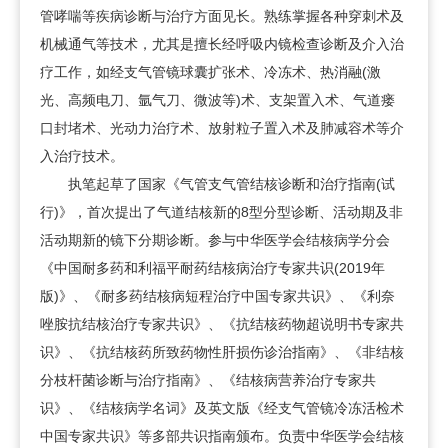
管哮喘等疾病诊断与治疗方面见长。熟练掌握各种穿刺术及
机械通气等技术，尤其是擅长经呼吸内镜检查诊断及介入治
疗工作，如经支气管镜球囊扩张术、冷冻术、热消融(激
光、高频电刀、氩气刀、微波等)术、支架置入术、气道瘘
口封堵术、光动力治疗术、放射粒子置入术及肺减容术等介
入治疗技术。
执笔起草了国家《气管支气管结核诊断和治疗指南(试
行)》，首次提出了气道结核新的8型分型诊断、活动期及非
活动期新的镜下分期诊断。参与中华医学会结核病学分会
《中国耐多药和利福平耐药结核病治疗专家共识(2019年
版)》、《耐多药结核病短程治疗中国专家共识》、《利奈
唑胺抗结核治疗专家共识》、《抗结核药物超说明书专家共
识》、《抗结核药所致药物性肝损伤诊治指南》、《非结核
分枝杆菌诊断与治疗指南》、《结核病营养治疗专家共
识》、《结核病学名词》及英文版《经支气管镜冷冻活检术
中国专家共识》等多部共识指南颁布。负责中华医学会结核