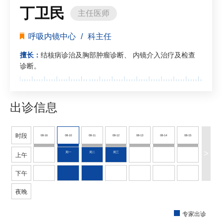
丁卫民
主任医师
呼吸内镜中心
/
科主任
擅长：
结核病诊治及胸部肿瘤诊断、 内镜介入治疗及检查
诊断。
出诊信息
时段
08-16
08-10
08-11
08-12
08-13
08-14
08-15
>
周日
周一
周二
周三
周四
周五
周六
上午
下午
夜晚
专家出诊