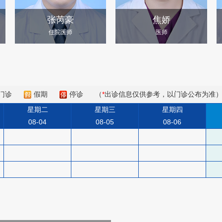
张芮豪
焦娇
住院医师
医师
门诊
假期
停诊
（
*
出诊信息仅供参考，以门诊公布为准
星期二
星期三
星期四
08-04
08-05
08-06