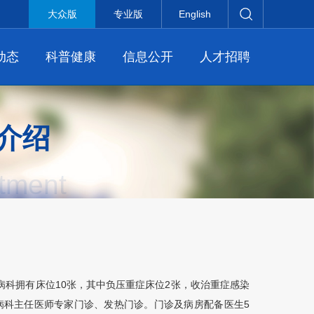
大众版
专业版
English
动态
科普健康
信息公开
人才招聘
介绍
tment
病科
拥有床位10张，其中负压重症床位2张，收治重症感染
病科
主任医师专家门诊、发热门诊。门诊及病房配备医生5