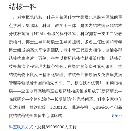
结核一科
一、科室概览
结核一科
是首都医科大学附属北京胸科医院的重
点学科，集临床、科研、教学于一体，是国内结核病及非结核
分枝杆菌病（NTM）领域的标杆科室。科室拥有一支由二级教
授领衔、博士生导师与硕士生导师担纲、多名主任医师和青年
博士组成的高水平专家团队，老中青三代薪火相传，诊治各型
结核病患者逾十万例。科室以耐药结核病精准诊疗和非结核分
枝杆菌病全程管理为核心特色，在疑难肺部病变鉴别诊断、抗
结核药物不良反应精细化管理、结核合并糖尿病及免疫病共病
管理等领域居于国内领先水平。二、核心技术优势1、耐药结核
病——全国诊疗高地科室在耐药结核病领域形成了"新药研发—
临床研究—个体化治疗—长期随访"的完整闭环。科室专家担任
贝达喹啉、舒达吡啶、JDB0131、吡法齐明、QBS等10个创新
抗结核药物全国多中心临床试…
更多>>
科室联系方式：
总机89509000人工转