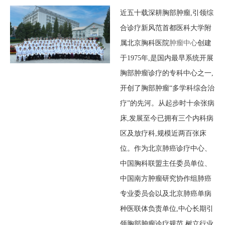
近五十载深耕胸部肿瘤,引领综
合诊疗新风范首都医科大学附
属北京胸科医院
肿瘤中心
创建
于1975年,是国内最早系统开展
胸部肿瘤诊疗的专科中心之一,
开创了胸部肿瘤“多学科综合治
疗”的先河。从起步时十余张病
床,发展至今已拥有三个内科病
区及放疗科,规模近两百张床
位。作为北京肺癌诊疗中心、
中国胸科联盟主任委员单位、
中国南方肿瘤研究协作组肺癌
专业委员会以及北京肺癌单病
种医联体负责单位,中心长期引
领胸部肿瘤诊疗规范,树立行业