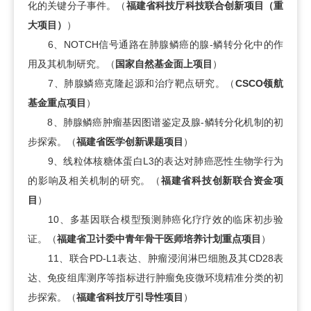
化的关键分子事件。（
福建省科技厅科技联合创新项目（重
大项目）
）
6、NOTCH信号通路在肺腺鳞癌的腺-鳞转分化中的作
用及其机制研究。（
国家自然基金面上项目
）
7、肺腺鱗癌克隆起源和治疗靶点研究。（
CSCO领航
基金重点项目
）
8、肺腺鳞癌肿瘤基因图谱鉴定及腺-鳞转分化机制的初
步探索。（
福建省医学创新课题项目
）
9、线粒体核糖体蛋白L3的表达对肺癌恶性生物学行为
的影响及相关机制的研究。（
福建省科技创新联合资金项
目
）
10、多基因联合模型预测肺癌化疗疗效的临床初步验
证。（
福建省卫计委中青年骨干医师培养计划重点项目
）
11、联合PD-L1表达、肿瘤浸润淋巴细胞及其CD28表
达、免疫组库测序等指标进行肿瘤免疫微环境精准分类的初
步探索。（
福建省科技厅引导性项目
）