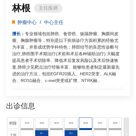
林根
主任医师
肿瘤中心
/
中心主任
擅长：
专业领域包括肺癌、食管癌、纵隔肿瘤、胸膜间皮
瘤、胸腺肿瘤等，特别是以下疾病诊疗方面积累的经验尤
为丰富，并形成优势学科特色；肺部结节的良恶性诊断与
治疗;肺癌围手术期治疗(术前和术后各种辅助治疗):大幅度
提高患者手术切除率、降低术后复发风险以及术后快速恢
复;肺癌少见靶点治疗经验丰富、能够给患者制定最新最先
进的治疗方法，包括EGFR20插入、HER2突变、ALK融
合、ROS1融合、c-met突变或扩增、NTRK融…
出诊信息
时段
08-09
08-03
08-04
08-05
08-06
08-07
08-08
>
周日
周一
周二
周三
周四
周五
周六
上午