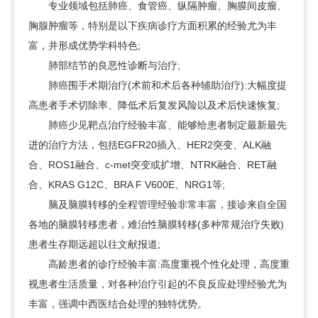
专业领域包括肺癌、食管癌、纵隔肿瘤、胸膜间皮瘤、
胸腺肿瘤等，特别是以下疾病诊疗方面积累的经验尤为丰
富，并形成优势学科特色;
肺部结节的良恶性诊断与治疗;
肺癌围手术期治疗(术前和术后各种辅助治疗):大幅度提
高患者手术切除率、降低术后复发风险以及术后快速恢复;
肺癌少见靶点治疗经验丰富、能够给患者制定最新最先
进的治疗方法，包括EGFR20插入、HER2突变、ALK融
合、ROS1融合、c-met突变或扩增、NTRK融合、RET融
合、KRAS G12C、BRA F V600E、NRG1等;
脑及脑膜转移的全程管理经验非常丰富，接诊来自全国
各地的脑膜转移患者，难治性脑膜转移(多种常规治疗失败)
患者生存期远超以往文献报道;
高龄患者的诊疗经验丰富:高度重视个性化处理，高度重
视患者生活质量，对各种治疗引起的不良反应处理经验尤为
丰富，强调中西医结合处理的独特优势。