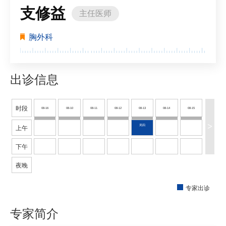
支修益
主任医师
胸外科
出诊信息
时段
08-16
08-10
08-11
08-12
08-13
08-14
08-15
>
周日
周一
周二
周三
周四
周五
周六
上午
下午
夜晚
专家出诊
专家简介