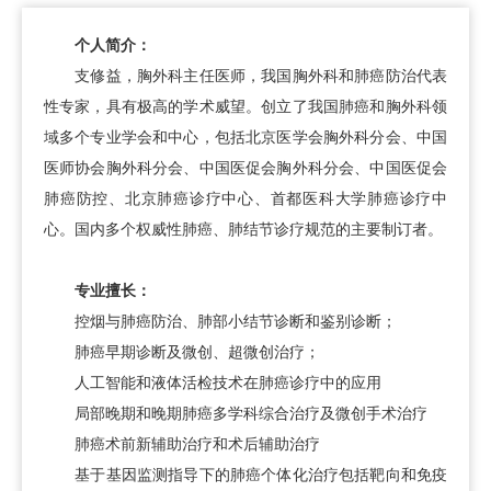
个人简介：
支修益
，
胸外科
主任医师，我国
胸外科
和肺癌防治代表
性专家，具有极高的学术威望。创立了我国肺癌和
胸外科
领
域多个专业学会和中心，包括北京医学会
胸外科
分会、中国
医师协会
胸外科
分会、中国医促会
胸外科
分会、中国医促会
肺癌防控、北京肺癌诊疗中心、首都医科大学肺癌诊疗中
心。国内多个权威性肺癌、肺结节诊疗规范的主要制订者。
专业擅长：
控烟与肺癌防治、肺部小结节诊断和鉴别诊断；
肺癌早期诊断及微创、超微创治疗；
人工智能和液体活检技术在肺癌诊疗中的应用
局部晚期和晚期肺癌多学科综合治疗及微创手术治疗
肺癌术前新辅助治疗和术后辅助治疗
基于基因监测指导下的肺癌个体化治疗包括靶向和免疫