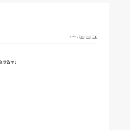
字号：
验报告单）