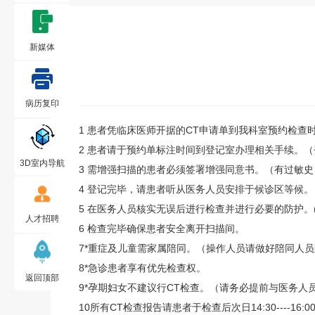
新媒体
病历复印
1 患者凭临床医师开据的CT申请单到我科室预约检查
2 患者请于预约单标注时间到登记室办理相关手续。
3D室内导航
3 需增强扫描的患者必须签署增强同意书。（有过敏
4 登记完毕，请患者听从医务人员安排于候诊区等候
5 在医务人员核实无误后进行检查并进行必要的防护。
人才招聘
6 检查完毕确保患者安全离开扫描间。
7*重症及儿童需家属陪同。（操作人员请做好陪同人
8*急诊患者享有优先检查权。
返回顶部
9*孕期妇女不建议行CT检查。（请务必提前与医务人
10所有CT检查报告请患者于检查后次日14:30----16:0