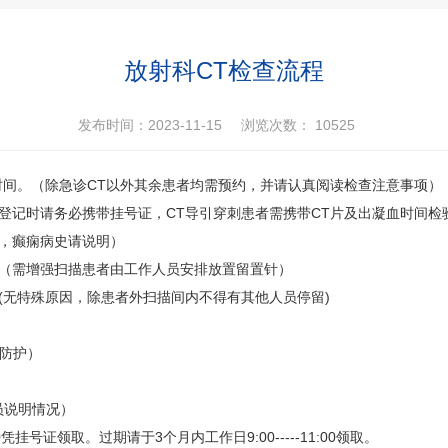
放射科CT检查流程
发布时间：2023-11-15
浏览次数：
10525
时间。（除急诊CT以外其余患者均需预约，并请认真阅读检查注意事项）
（登记时请务必携带挂号证，CT导引穿刺患者需携带CT片及出凝血时间检
史，癫痫病史请说明）
。（需增强扫描患者由工作人员安排放置留置针）
(无特殊原因，除患者外扫描间内不得有其他人员停留)
员防护）
员说明情况）
0凭挂号证领取。过期请于3个月内工作日9:00-----11:00领取。