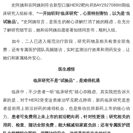
史阿姨和谷阿姨则符合新型口服HER2靶向药BAY2927088III期临
床研究入组标准。
“一开始听到‘临床研究’，心里特别害怕，以为是‘当
试验品’。”
史阿姨坦言，是医生的耐心讲解打消了她的顾虑，在充分
了解研究细节后，她和谷阿姨自愿签署知情同意书，顺利入组。
如今，二人已进入规范治疗阶段，研究药物及相关检查全部免
费，还有专属医护团队高频随访，实时监测治疗效果和用药安全，让
她们和家属格外安心。
医生感悟
临床研究不是“试验品”，是难得机遇
临床中，不少患者一听“临床研究”就心存顾虑。其实我想告诉大
家的是，对于HER2突变这类难治罕见靶点肺癌，新药临床研究是患
者提前用上前沿好药的难得机会，也是推动抗癌新药上市的核心动
力。
患者可免费用上未上市的前沿靶向药，针对性更强；研究相关的
用药、检查、随访全部免费，能大幅减轻家庭负担；还有专属医护团