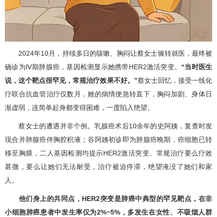
2024年10月，持续多日的咳嗽、胸闷让蔡女士辗转就医，最终被
确诊为Ⅳ期肺腺癌，基因检测显示她携带HER2激活突变。
“当时医生
说，这个靶点很罕见，常规治疗效果不好。”
蔡女士回忆，接受一线化
疗联合抗血管治疗仅数月，她的病情便急转直下，胸闷加剧、身体日
渐虚弱，连简单起身都变得困难，一度陷入绝望。
蔡女士的遭遇并非个例。乳腺癌术后10余年的史阿姨，复查时发
现合并肺腺癌伴胸腔积液；谷阿姨初诊即为肺腺癌晚期，癌细胞已转
移至胸膜，二人基因检测均提示HER2激活突变。常规治疗要么疗效
甚微，要么让她们无法耐受，治疗被迫停滞，绝望淹没了她们和家
人。
他们身上的共同点，HER2突变是肺癌中典型的罕见靶点，在非
小细胞肺癌患者中发生率仅为2%~5%，多发生在女性、不吸烟人群