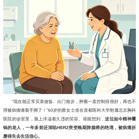
“现在能正常买菜做饭、出门散步，肿瘤一直控制得很好，再也不
用被病痛缠着手脚了！”60岁的蔡女士坐在首都医科大学附属北京胸科
医院的诊室里，脸上洋溢着久违的笑容。谁能想到，
这位如今精神矍
铄的老人，一年多前还深陷HER2突变晚期肺腺癌的绝境，被病痛折
磨得失去生活信心。