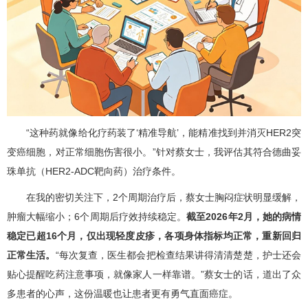
“这种药就像给化疗药装了‘精准导航’，能精准找到并消灭HER2突
变癌细胞，对正常细胞伤害很小。”针对蔡女士，我评估其符合德曲妥
珠单抗（HER2-ADC靶向药）治疗条件。
在我的密切关注下，2个周期治疗后，蔡女士胸闷症状明显缓解，
肿瘤大幅缩小；6个周期后疗效持续稳定。
截至2026年2月，她的病情
稳定已超16个月，仅出现轻度皮疹，各项身体指标均正常，重新回归
正常生活。
“每次复查，医生都会把检查结果讲得清清楚楚，护士还会
贴心提醒吃药注意事项，就像家人一样靠谱。”蔡女士的话，道出了众
多患者的心声，这份温暖也让患者更有勇气直面癌症。