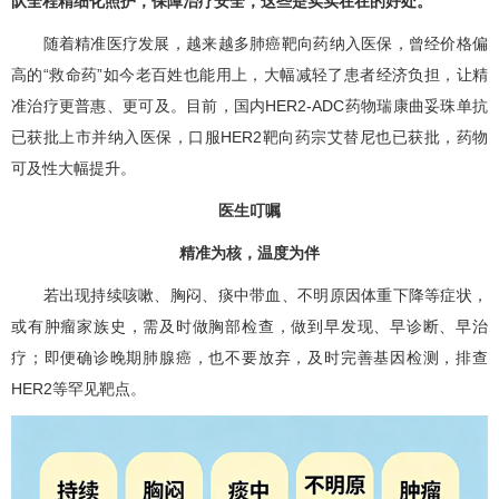
队全程精细化照护，保障治疗安全，这些是实实在在的好处。
随着精准医疗发展，越来越多肺癌靶向药纳入医保，曾经价格偏
高的“救命药”如今老百姓也能用上，大幅减轻了患者经济负担，让精
准治疗更普惠、更可及。目前，国内HER2-ADC药物瑞康曲妥珠单抗
已获批上市并纳入医保，口服HER2靶向药宗艾替尼也已获批，药物
可及性大幅提升。
医生叮嘱
精准为核，温度为伴
若出现持续咳嗽、胸闷、痰中带血、不明原因体重下降等症状，
或有肿瘤家族史，需及时做胸部检查，做到早发现、早诊断、早治
疗；即便确诊晚期肺腺癌，也不要放弃，及时完善基因检测，排查
HER2等罕见靶点。