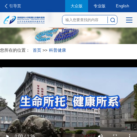
引导页
大众版
专业版
English
菜
单
您所在的位置：
首页
>>
科普健康