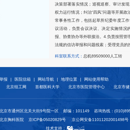
决策部署落实情况；巡视巡察、审计发现
权力运行情况；纠治“四风”问题等开展政
常事务性工作，包括起草所纪委年度工作
议活动，负责会议决议、决定实施情况
报、协查协办等外联接洽。4.负责按照
法规的信访举报和问题线索；受理党员的控
科室联系方式：
总机89509000人工转
举报
|
医院信箱
|
网站导航
|
地理位置
|
网站使用帮助
北京组工网
首都医科大学
北京市医院管理中心
北京市健
北京市通州区北关大街9号院一区 邮编：101149 咨询热线：(010)8950
附属北京胸科医院
京ICP备05020829号
京公网安备11011202001498号
技术支持：