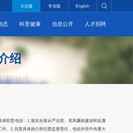
大众版
专业版
English
动态
科普健康
信息公开
人才招聘
介绍
tment
具体职责包括：1.落实全面从严治党、党风廉政建设和反腐
工作。2.负责具体执行所纪委监督责任，包括对党中央重大