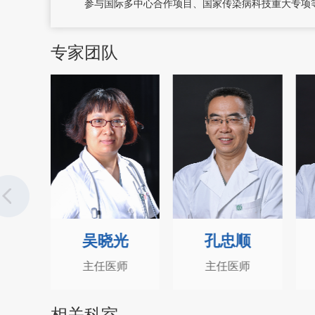
参与国际多中心合作项目、国家传染病科技重大专项等课
专家团队
秋
吴晓光
孔忠顺
师
主任医师
主任医师
相关科室