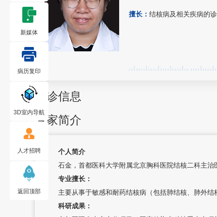
擅长：
结核病及相关疾病的诊
新媒体
病历复印
出诊信息
3D室内导航
专家简介
人才招聘
个人简介
石金
，首都医科大学附属北京胸科医院
结核二科
主治
专业擅长：
返回顶部
主要从事于敏感和耐药结核病（包括肺结核、肺外结核
科研成果：