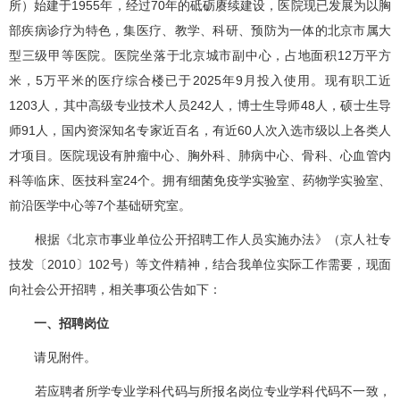
所）始建于1955年，经过70年的砥砺赓续建设，医院现已发展为以胸
部疾病诊疗为特色，集医疗、教学、科研、预防为一体的北京市属大
型三级甲等医院。医院坐落于北京城市副中心，占地面积12万平方
米，5万平米的医疗综合楼已于2025年9月投入使用。现有职工近
1203人，其中高级专业技术人员242人，博士生导师48人，硕士生导
师91人，国内资深知名专家近百名，有近60人次入选市级以上各类人
才项目。医院现设有
肿瘤中心
、
胸外科
、肺病中心、
骨科
、
心血管内
科
等临床、
医技科室
24个。拥有细菌免疫学实验室、药物学实验室、
前沿医学中心等7个基础研究室。
根据《北京市事业单位公开招聘工作人员实施办法》（京人社专
技发〔2010〕102号）等文件精神，结合我单位实际工作需要，现面
向社会公开招聘，相关事项公告如下：
一、招聘岗位
请见附件。
若应聘者所学专业学科代码与所报名岗位专业学科代码不一致，