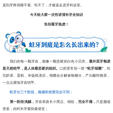
直到牙疼得睡不着、吃不了，才被逼走进牙科诊室。
今天给大家一次性讲清补牙全知识
告别看牙焦虑！
我们的每一颗牙齿，都像一颗坚硬的白色小贝壳，
最外层牙釉质
是天然铠甲，是人体最坚硬的组织。
口腔里常驻一群
“蛀牙细菌”
，吃
完奶茶、蛋糕、米饭残渣后，细菌会分解食物糖分，产出酸性物质，
一点点腐蚀牙齿铠甲。
蛀牙分三个阶段，痛感和危害完全不同：
第一阶段浅龋，
牙齿表面长小黑点、细纹，
完全不痛，
只是颜值
变差，此时补牙最快最便宜；