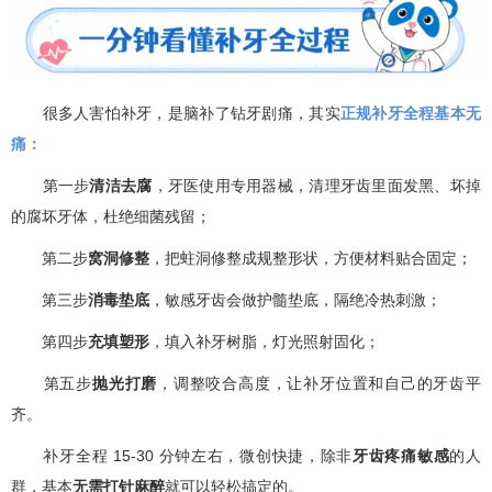
很多人害怕补牙，是脑补了钻牙剧痛，其实
正规补牙全程基本无
痛：
第一步
清洁去腐
，牙医使用专用器械，清理牙齿里面发黑、坏掉
的腐坏牙体，杜绝细菌残留；
第二步
窝洞修整
，把蛀洞修整成规整形状，方便材料贴合固定；
第三步
消毒垫底
，敏感牙齿会做护髓垫底，隔绝冷热刺激；
第四步
充填塑形
，填入补牙树脂，灯光照射固化；
第五步
抛光打磨
，调整咬合高度，让补牙位置和自己的牙齿平
齐。
补牙全程 15-30 分钟左右，微创快捷，除非
牙齿疼痛敏感
的人
群，基本
无需打针麻醉
就可以轻松搞定的。