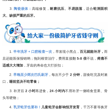
3.
陶瓷嵌体：
高端修复，
耐磨抗压、不易脱落
，适合
蛀洞面积
大、缺损严重的后牙。
1.
半年洗牙 + 口腔检查一次
，早发现小黑点，
百元就能补牙，
而
且还能医保报销哟；拖到根管治疗，费用直接翻
5-8 倍
不说，
疼痛不
适感大大增加
，牙齿的寿命也大打折扣；
2.
早晚至少两次巴氏刷牙
，每次不少于
2 分钟
，甜食吃完及时漱
口，
睡前坚决不吃零食；
3. 补牙后
2 小时
再进食，
24 小时内
不用补牙一侧啃食坚果、骨
头等硬物；
4.
乳牙蛀牙也要补！
儿童蛀牙会影响恒牙发育
，千万不要等换牙