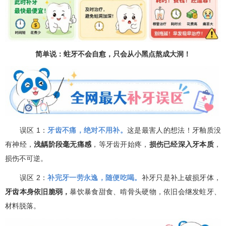
简单说：蛀牙不会自愈，只会从小黑点熬成大洞！
误区 1：
牙齿不痛，绝对不用补。
这是最害人的想法！牙釉质没
有神经，
浅龋阶段毫无痛感
，等牙齿开始疼，
损伤已经深入牙本质
，
损伤不可逆。
误区 2：
补完牙一劳永逸，随便吃喝。
补牙只是补上破损牙体，
牙齿本身依旧脆弱，
暴饮暴食甜食、啃骨头硬物，依旧会继发蛀牙、
材料脱落。