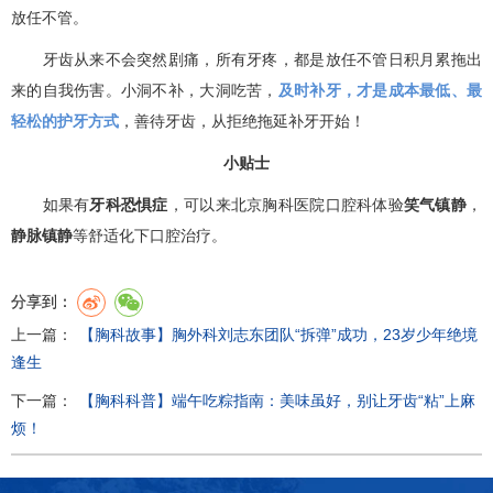
放任不管。
牙齿从来不会突然剧痛，所有牙疼，都是放任不管日积月累拖出
来的自我伤害。小洞不补，大洞吃苦，
及时补牙，才是成本最低、最
轻松的护牙方式
，善待牙齿，从拒绝拖延补牙开始！
小贴士
如果有
牙科恐惧症
，可以来北京胸科医院口腔科体验
笑气镇静
，
静脉镇静
等舒适化下口腔治疗。
分享到：
上一篇：
【胸科故事】胸外科刘志东团队“拆弹”成功，23岁少年绝境
逢生
下一篇：
【胸科科普】端午吃粽指南：美味虽好，别让牙齿“粘”上麻
烦！