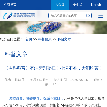
引导页
大众版
专业版
English
菜
单
您所在的位置：
首页
>>
科普健康
>>
科普文章
科普文章
【胸科科普】有蛀牙别硬扛！小洞不补，大洞吃苦！
作者：孙建丹
来源：口腔科
发布时间：2026-06-25
浏览次
数：
149
爱吃甜食、懒得刷牙、饭后不漱口，
几乎是当代人的日常。很多
人牙齿小黑点、小坑洞出现后，总抱着 “不痛就不用补” 的心态硬扛，