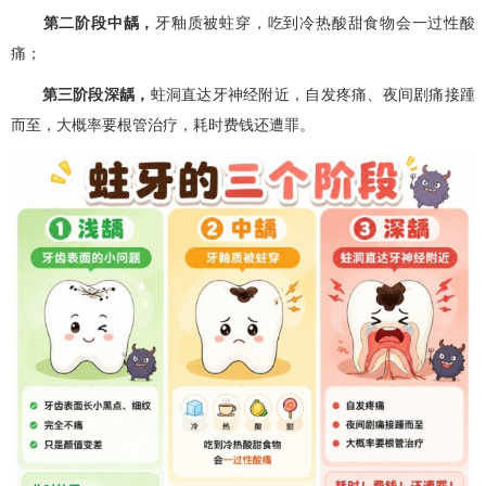
第二阶段中龋，
牙釉质被蛀穿，吃到冷热酸甜食物会一过性酸
痛；
第三阶段深龋，
蛀洞直达牙神经附近，自发疼痛、夜间剧痛接踵
而至，大概率要根管治疗，耗时费钱还遭罪。