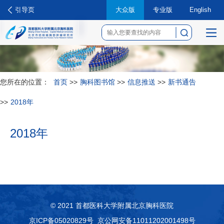
引导页
大众版
专业版
English
菜
单
您所在的位置：
首页
>>
胸科图书馆
>>
信息推送
>>
新书通告
>>
2018年
2018年
© 2021 首都医科大学附属北京胸科医院
京ICP备05020829号
京公网安备11011202001498号