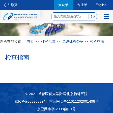
引导页
大众版
专业版
English
菜
单
您所在的位置：
首页
科室介绍
>>
离退休办公室
检查指南
>>
>>
检查指南
© 2021 首都医科大学附属北京胸科医院
京ICP备05020829号
京公网安备11011202001498号
京卫网审字[2008]第51号