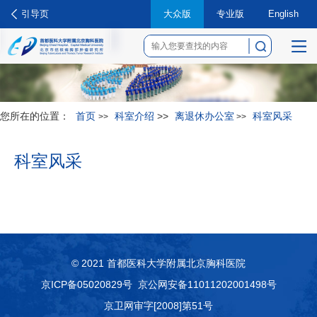
引导页
大众版
专业版
English
菜
单
您所在的位置：
首页
科室介绍
>>
离退休办公室
科室风采
>>
>>
科室风采
© 2021 首都医科大学附属北京胸科医院
京ICP备05020829号
京公网安备11011202001498号
京卫网审字[2008]第51号