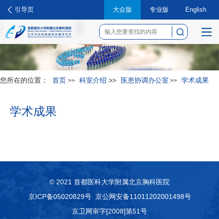
引导页
大众版
专业版
English
菜
单
您所在的位置：
首页
科室介绍
>>
医患协调办公室
学术成果
>>
>>
学术成果
© 2021 首都医科大学附属北京胸科医院
京ICP备05020829号
京公网安备11011202001498号
京卫网审字[2008]第51号