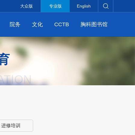
大众版
专业版
English
院务
文化
CCTB
胸科图书馆
育
ATION
进修培训