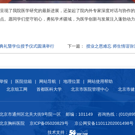
现了我院医学研究的最新进展，还架起了院内外专家深度对话与协作的
点。愿同学们坚守初心，勇拓学术疆域，为医学创新与发展注入蓬勃动力
毕业典礼暨学位授予仪式圆满举行
下一篇：
授业之恩难忘 师生情谊弥
举报
|
医院信箱
|
网站导航
|
地理位置
|
网站使用帮助
北京组工网
首都医科大学
北京市医院管理中心
北京市健
北京市通州区北关大街9号院一区 邮编：101149 咨询热线：(010)8950
附属北京胸科医院
京ICP备05020829号
京公网安备11011202001498号
技术支持：