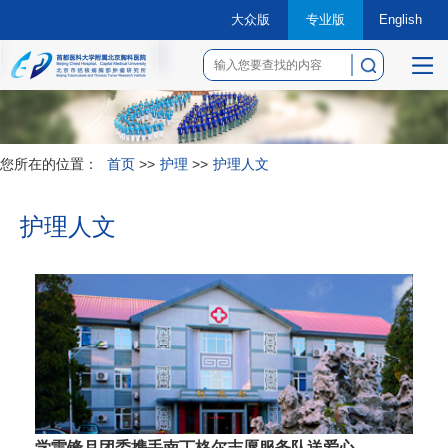
大众版
专业版
English
菜
单
您所在的位置：
首页
>>
护理
>>
护理人文
护理人文
学雷锋月团委携手南丁格尔志愿服务队送爱心