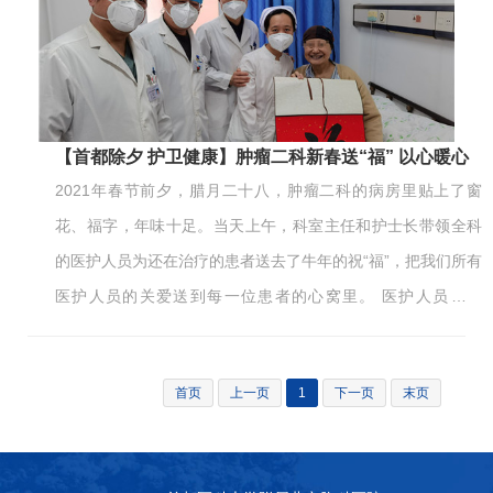
作人员在忙碌的工作间隙，开始布置病房，挂灯笼，贴福
字……病房里一下子年味十足，患者、家属及护工看到了纷纷
开心地加入。在与他们的互动中，聆听着他们对家人的思念及
牵挂，聆听着他们对新一年的期盼和愿望。病房布置得简简单
单，但是很温馨，在与患者相视的那一刻，看到他们开心的笑
【首都除夕 护卫健康】肿瘤二科新春送“福” 以心暖心
脸，病房…
2021年春节前夕，腊月二十八，肿瘤二科的病房里贴上了窗
花、福字，年味十足。当天上午，科室主任和护士长带领全科
的医护人员为还在治疗的患者送去了牛年的祝“福”，把我们所有
医护人员的关爱送到每一位患者的心窝里。 医护人员亲自
将“福”字送到患者手中，“祝您新春快乐，早日康复！”，“谢谢
关心，春节要到了，外边天气虽冷，但我们心里感觉特别温
首页
上一页
1
下一页
末页
暖！也祝四区全体医护身体健康，新年快乐！”收到这份意外的
年货，每一位患者都笑容满面。大红福字散发浓浓暖意，让医
护患之间心连心，情连情。 凝心聚力，盛德仁术，新春