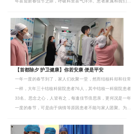
年喜迎新春佳节之际，呼吸科里喜气洋洋。患者家属和我们一
起张贴福字，沾喜气，王阿姨说：“春节我们不回家了，这里就
像家，和你们一起贴福字沾喜庆！”春节里呼吸科医务人员为患
者送去祝福，送福到“家”，看到患者洋溢的笑脸，让他们此时此
刻忘记了病痛；和我们紧握的双手，让他们感受到温暖有爱有
真情；一句句过年好，让他们不再有家的思念。用真心传真
情，呼吸科全体医务人员全心全意为患者服务，让爱传递在呼
吸科患者的心中。
【首都除夕 护卫健康】你若安康 便是平安
一年一度的春节到了，家人们欢聚一堂，然而结核科却和往常
一样，大年三十结核科留院患者76人，其中结核一科留院患者
33名。思念之心，人皆有之，每逢佳节倍思亲，更何况是一年
一度的春节，可是由于病情等原因患者不能与家人团聚。为了
让患者、家属及留在病房的护工感受到家的温暖，结核一科主
任初乃惠带领医护人员早早地给在院的结核患者拜年，其他工