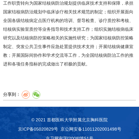
工作职责转向为国家结核病防治规划提供临床技术支持和保障，承担
国家结核病防治规划中临床诊疗相关技术规范的制定；组织开展面向
全国各级结核病定点医疗机构的培训、督导检查、诊疗质控和考核、
结核病实验室质控等业务指导和技术支持工作；组织实施结核病临床
研究以及结核病防控策略相关的实施性研究；为国家结核病防控策略
制定、突发公共卫生事件应急处置提供技术支持；开展结核病健康宣
教；开展国际间协作和学术交流等工作，为全国结核病防治工作的推
进和各项任务指标的完成做出了积极的贡献。
分享到：
© 2021 首都医科大学附属北京胸科医院
京ICP备05020829号
京公网安备11011202001498号
京卫网审字[2008]第51号