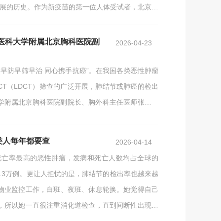
进展的历史。作为新疫苗的第一位人体受试者，北京胸
台到公共卫生大视野，一直试图解开结核病这个难解
都医科大学附属北京胸科医院副
2026-04-23
为“早防早筛早治 同心携手抗癌”。在我国各类恶性肿瘤
T（LDCT）筛查的广泛开展，肺结节或肺癌的检出
学附属北京胸科医院副院长、胸外科主任医师张毅。
技术的进步，尤其是近年胸部CT检查的普及。”张毅
工智能（AI）辅助诊断系统的应用，使得毫米级的微
类人每年都要查
2026-04-14
和死亡率最高的恶性肿瘤，发病和死亡人数均占全球的
73.3万例。更让人担忧的是，肺结节的检出率也越来越
物业监控工作，白班、夜班、休息轮换。她觉得自己
，所以她一直很注重消化道检查，直到间断性出现的