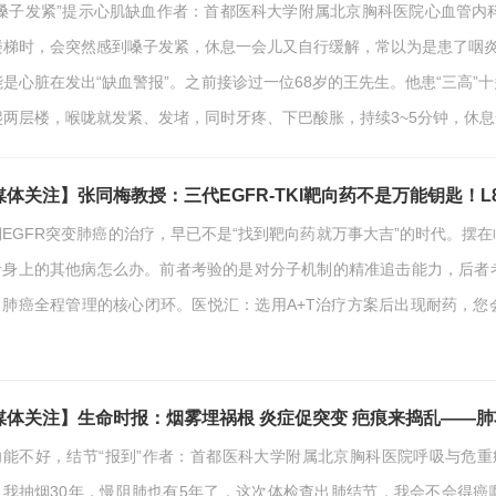
“嗓子发紧”提示心肌缺血作者：首都医科大学附属北京胸科医院心血管内科 
楼梯时，会突然感到嗓子发紧，休息一会儿又自行缓解，常以为是患了咽炎
能是心脏在发出“缺血警报”。之前接诊过一位68岁的王先生。他患“三高
爬两层楼，喉咙就发紧、发堵，同时牙疼、下巴酸胀，持续3~5分钟，休
佳。转诊到心内科后一查，确诊劳力型心绞痛，且心脏最重要的血管前降
后，王先生病情好转出院。活动后嗓子发…
媒体关注】张同梅教授：三代EGFR-TKI靶向药不是万能钥匙！L
期EGFR突变肺癌的治疗，早已不是“找到靶向药就万事大吉”的时代。摆
者身上的其他病怎么办。前者考验的是对分子机制的精准追击能力，后者
了肺癌全程管理的核心闭环。医悦汇：选用A+T治疗方案后出现耐药，
同梅教授：针对驱动基因阳性肺癌患者，首都医科大学附属北京胸科医院
二次活检。靶向治疗发生耐药多存在确切的分子机制，以MET通路异常为
活检明确耐药靶点是优化后线治疗的首要举…
媒体关注】生命时报：烟雾埋祸根 炎症促突变 疤痕来捣乱——肺
功能不好，结节“报到”作者：首都医科大学附属北京胸科医院呼吸与危重症医
，我抽烟30年，慢阻肺也有5年了，这次体检查出肺结节，我会不会得癌