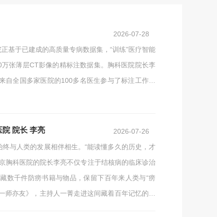
2026-07-28
正基于已建成的高质量专病数据集，“训练”医疗智能
0万张薄层CT影像的精标注数据集。胸科医院院长李
来自全国多家医院的100多名医生参与了标注工作。
推出初步版本。届时，肺部CT影像可由智能体自动判
肺结节、肺癌、慢阻肺、肺炎等主要疾病，数据集规模
院 院长 李亮
2026-07-26
始终与人类的发展相伴相生。“能读懂多久的历史，才
北京胸科医院的院长李亮不仅专注于结核病的临床诊治
藏数千件防痨书籍与物品，保留下百年来人类与“痨
《一师亦友》，主持人一菁走进这间藏着百年记忆的院
病过程中的努力与奉献。