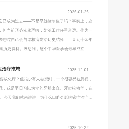
月，当时朱女士47岁，确诊为晚期肺腺癌，已经出现
2026-01-26
它已成为过去——不是早就控制住了吗？事实上，这
，但当前形势依然严峻，防治工作任重道远。作为一
从未想过自己会与结核病防治历史结缘——直到十余年
征集历史资料。没想到，这个中华医学会最早成立的分
代人的心血，才取得今日的成就。如果后人连这条艰
症治疗拖垮
2025-12-01
不要放化疗？但很少有人会想到，一个很容易被忽视，
冠，或是平日习以为常的牙龈出血、牙齿松动等，在
划。今天我们就来讲讲：为什么口腔会影响癌症治疗？
查？图库版权图片，转载使用可能引发版权纠纷先解
聚焦在“增强体力”“配合检查”上，但很多人会忽略一
2025-10-22