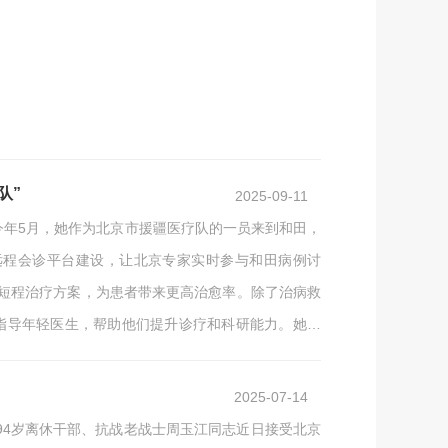
队”
2025-09-11
今年5月，她作为北京市援疆医疗队的一员来到和田，
远程会诊平台建设，让北京专家实时参与和田病例讨
广短程治疗方案，为患者带来更高治愈率。除了治病救
心指导年轻医生，帮助他们提升诊疗和科研能力。她常
下，这里正在形成一支“带不走的医疗队”，为和田的
2025-07-14
94岁离休干部、抗战老战士周玉江同志近日接受北京