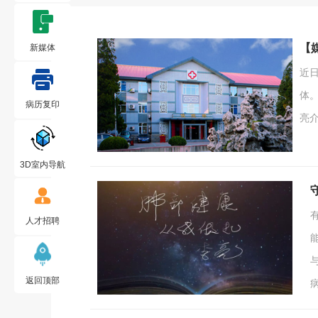
【
新媒体
近
体
病历复印
亮
基
读
3D室内导航
将
人才招聘
返回顶部