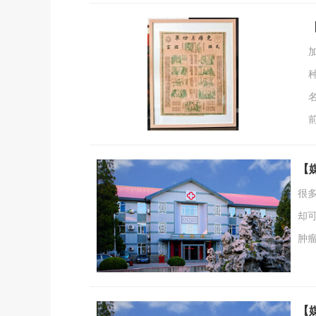
【
很
却
肿
如
决
个
【