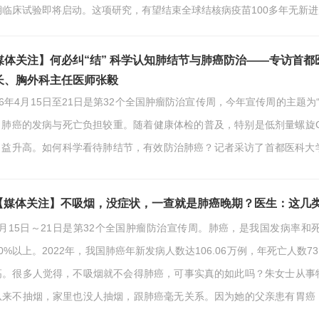
期临床试验即将启动。这项研究，有望结束全球结核病疫苗100多年无新
科医院院长李亮的信心并非凭空而来。从医35年来，李亮从临床手术
的“结”——推动新药提前3年进入我国，让1500名患者免费用药…
媒体关注】何必纠“结” 科学认知肺结节与肺癌防治——专访首
长、胸外科主任医师张毅
26年4月15日至21日是第32个全国肿瘤防治宣传周，今年宣传周的主题
，肺癌的发病与死亡负担较重。随着健康体检的普及，特别是低剂量螺旋C
日益升高。如何科学看待肺结节，有效防治肺癌？记者采访了首都医科大
结节不等于肺癌 科学管理是关键“肺结节检出率高，很大程度上得益于检测
诉记者，当前在非呼吸系统疾病就诊人群中，肺结节检出率大幅提升。人
【媒体关注】不吸烟，没症状，一查就是肺癌晚期？医生：这几
结节也能被精准识别。但张毅强调，AI…
4月15日～21日是第32个全国肿瘤防治宣传周。肺癌，是我国发病率
40%以上。2022年，我国肺癌年新发病人数达106.06万例，年死亡人数
高。很多人觉得，不吸烟就不会得肺癌，可事实真的如此吗？朱女士从事
从来不抽烟，家里也没人抽烟，跟肺癌毫无关系。因为她的父亲患有胃癌