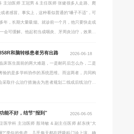
主治医师 王冠男 & 主任医师 张健很多人走路、爬
或者感冒。事实上，这种看似普通的“嗓子不适”，可
”十多年，长期大量吸烟。就诊前一个月，他只要快走或
息一会可缓解。他起初当成咽炎、牙周炎治疗，效果不
支堵了90%。经支架植入及抗血小板、降脂等治疗之
858R和脑转移患者另有出路
2026-06-18
在临床医生面前的两大难题，一是耐药后怎么办，二是
考验的是多学科协作的系统思维。而这两者，共同构
您会采取什么治疗措施去为患者规划二线或后线治疗？
目前的诊疗原则为：疾病进展后在条件允许时优先完
例，现阶段MET抑制剂临床用药可及性大幅提高，依
功能不好，结节“报到”
2026-06-05
学科 主治医师 殷琦敏 & 副主任医师 郝东侠“大
啊?”类似的焦虑，几乎每天都在呼吸科门诊上演。确