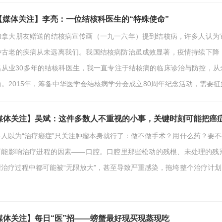
后背痛，她才到医院检查，这一查，结果肺癌晚期。这事发生在2019年9
纵隔淋巴结转移、胸膜转移、心包转移和骨转移。从有症状到确…
【媒体关注】李亮：一位结核科医生的“特殊使命”
加拿大朋友赠送的结核病宣传画（一九一六年）提到结核病，许多人认为
种古老的疾病从未远离我们。我国结核病防治虽成效显著，疫情持续下降
名从业30多年的结核科医生，我一直专注于结核病的临床诊治与防控，
前。2015年，筹备中华医学会结核病学分会成立80周年纪念活动，需要
会之一，留存资料却极其有限。要知道，我国结核病防治事业，凝聚了几
辛而光荣的来路都无法追溯，又如何看清前行方向？作为当时…
媒体关注】吴斌：这件多数人不重视的小事，关键时刻可能把癌
多人以为“治疗癌症”只关注肿瘤本身就行了：做不做手术？用什么药？要
可能影响治疗进程的因素——口腔。口腔里那些松动的残根、未处理的残
瘤治疗过程中都可能被“无限放大”，甚至导致严重感染，拖垮整个治疗计
果不提前处理，到底会出现哪些风险？以及开始治疗前，我们应该如何检
口腔问题是为了避免“治疗中添乱”对肿瘤患者来说，术前/治疗前的准备往往
关键环节——口腔检查。医…
媒体关注】每日“医”招——螃蟹最好现买现蒸现吃