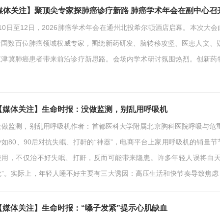
媒体关注】聚顶尖专家探肺癌诊疗新路 肺癌学术年会在副中心召
月10日至12日，2026肺癌学术年会在通州北投希尔顿酒店启幕。本次
全国数百位肺癌领域权威专家，围绕新药研发、脑转移攻坚、医患人文、
京津冀肺癌患者带来前沿诊疗新思路。会场内学术研讨氛围热烈。创新药
家，聚焦ADC药物、双特异性抗体等新一代抗癌疗法，系统梳理创新药物
心”的研发理念展开交流，为晚期肺癌患者点亮治疗新希望。针对临床棘
期筛查、鞘内注射治疗、疗效科学评估等…
【媒体关注】生命时报：没做监测，别乱用呼吸机
没做监测，别乱用呼吸机作者：首都医科大学附属北京胸科医院呼吸与危
少如80、90后对抗失眠、打鼾的“神器”，电商平台上家用呼吸机的销量
使用，不仅治不好失眠、打鼾，反而可能带来隐患。许多年轻人误将白天
觉”。实际上，年轻人睡不好主要有三大诱因：高压生活和快节奏导致焦
泌，生物钟紊乱；肥胖导致上气道狭窄，引发打鼾、憋气，干扰睡眠。呼
的是病情延误风险。失眠、早醒往往源于焦虑、…
【媒体关注】生命时报：“嗓子发紧”提示心肌缺血