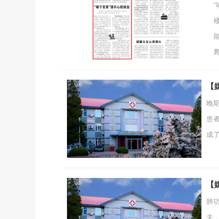
【
晚
患
成
张
善
靠
【
肺
夫