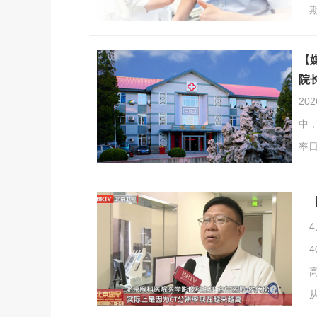
【
院
20
中
率
肺
告
小