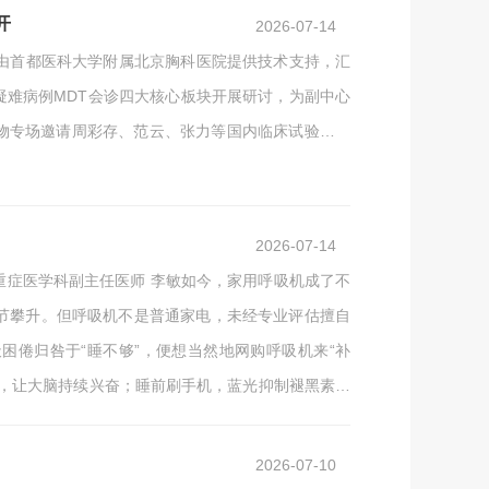
开
2026-07-14
大会由首都医科大学附属北京胸科医院提供技术支持，汇
疑难病例MDT会诊四大核心板块开展研讨，为副中心
物专场邀请周彩存、范云、张力等国内临床试验领军
从实验室研发到临床落地的完整路径，围绕“以患者为
手的肺癌脑膜转移难题，大会开设专题论坛，围绕病灶
2026-07-14
重症医学科副主任医师 李敏如今，家用呼吸机成了不
节节攀升。但呼吸机不是普通家电，未经专业评估擅自
困倦归咎于“睡不够”，便想当然地网购呼吸机来“补
虑，让大脑持续兴奋；睡前刷手机，蓝光抑制褪黑素分
吸机是医疗设备，不经专业评估自行使用，首先面临
2026-07-10