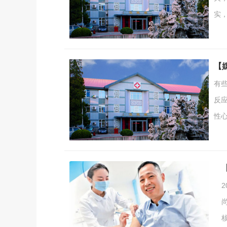
实
多
房
的
【
有些
反
性
管
渠
心