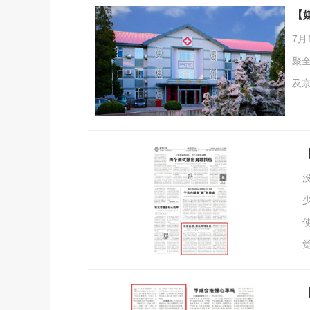
【
7
聚
及
专
中
早