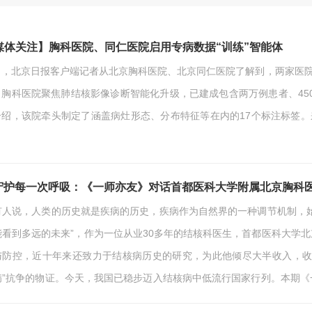
媒体关注】胸科医院、同仁医院启用专病数据“训练”智能体
日，北京日报客户端记者从北京胸科医院、北京同仁医院了解到，两家医院
。胸科医院聚焦肺结核影像诊断智能化升级，已建成包含两万例患者、45
介绍，该院牵头制定了涵盖病灶形态、分布特征等在内的17个标注标签。
于这些数据，胸科医院正在“训练”肺结核影像诊断智能体，预计今年底
，给出结核病概率提示。“更长远的目标是研发全肺部疾病智能体，覆盖
扩展到10万例，研发周期大约一年半到…
守护每一次呼吸：《一师亦友》对话首都医科大学附属北京胸科医
有人说，人类的历史就是疾病的历史，疾病作为自然界的一种调节机制，
能看到多远的未来”，作为一位从业30多年的结核科医生，首都医科大学
与防控，近十年来还致力于结核病历史的研究，为此他倾尽大半收入，收
病”抗争的物证。今天，我国已稳步迈入结核病中低流行国家行列。本期
史馆，对话北京胸科医院院长李亮，听他分享人类上下求索、在攻克结核