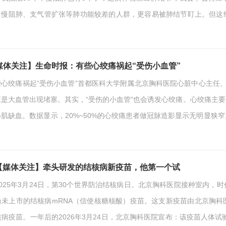
，慢阻肺、支气管扩张等肺功能较差的人群，更容易被肺结节盯上。但这
数结节都在掌控之中。如果把健康的肺比作一间“精装修的新房”，那么患
子”。慢阻肺让原本通畅的烟囱（气管）堆满杂物；间质性肺炎让支撑房
管道（气道）变得千疮百孔。这…
媒体关注】生命时报：有些心绞痛祸起“受伤小血管”
心绞痛祸起“受伤小血管”首都医科大学附属北京胸科医院心脏中心主任、主任医师 张健 & 王彦心绞
应是大血管出现堵塞。其实，“受伤的小血管"也会诱发心绞痛。心绞痛主
心肌缺血。数据显示，20%~50%的心绞痛患者做冠脉造影显示无明显狭
功能障碍或结构异常，即“冠状动脉微血管疾病”。心外膜大动脉就像“主水
”痉挛、堵塞或结构异常，同样会引发严重心肌缺血。它可独立存在，也
力衰竭或猝死。生活中，…
【媒体关注】牵头研发的结核病新疫苗，他第一个试
2025年3月24日，第30个世界防治结核病日。北京胸科医院接种室内
尚未上市的结核病mRNA（信使核糖核酸）疫苗。这支新疫苗由北京胸
核病疫苗。一年后的2026年3月24日，北京胸科医院宣布：该疫苗人体