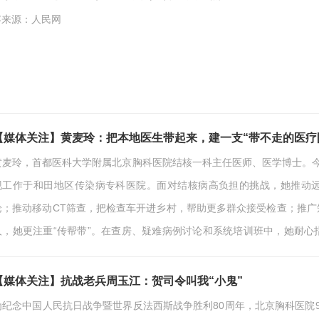
容来源：人民网
【媒体关注】黄麦玲：把本地医生带起来，建一支“带不走的医疗
黄麦玲，首都医科大学附属北京胸科医院结核一科主任医师、医学博士。
现工作于和田地区传染病专科医院。面对结核病高负担的挑战，她推动
论；推动移动CT筛查，把检查车开进乡村，帮助更多群众接受检查；推
人，她更注重“传帮带”。在查房、疑难病例讨论和系统培训班中，她耐
说：“选择援疆，就是选择了奉献，但更是选择了责任与光荣。”在她的带领
健康未来筑起坚实屏障。《医路生花》是北京市…
【媒体关注】抗战老兵周玉江：贺司令叫我“小鬼”
为纪念中国人民抗日战争暨世界反法西斯战争胜利80周年，北京胸科医院