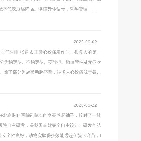
绝不代表厄运降临。读懂身体信号，科学管理，绝大
有慢阻肺、支气管扩张的肺，就是一栋“年久失修的老
屋的墙壁（肺泡）开始坍塌；支气管扩张则让输送空气
2026-06-02
痛发作时，很多人的第一
要分为稳定型、不稳定型、变异型、微血管性及无症状
窄。除了部分为冠状动脉痉挛，很多人心绞痛源于微血
管”，微血管就像遍布心肌的“毛细支渠”。一旦“支
可与大血管病变共存，导致缺血反复发作，甚至进展为
2026-05-22
，时任北京胸科医院副院长的李亮卷起袖子，接种了一针
科医院自主研发，是我国首款完全自主设计、研发的结
试验安全性良好，动物实验保护效能远超传统卡介苗，Ⅰ