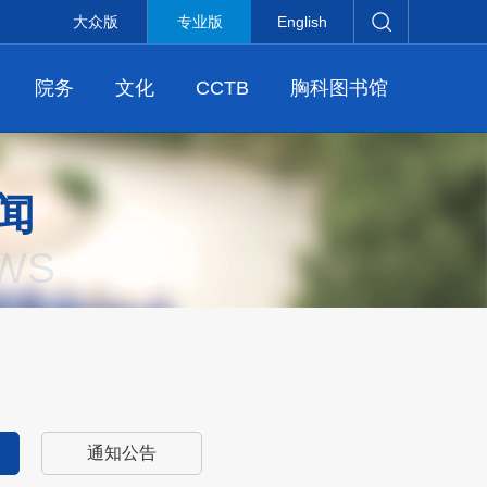
大众版
专业版
English
院务
文化
CCTB
胸科图书馆
闻
WS
通知公告