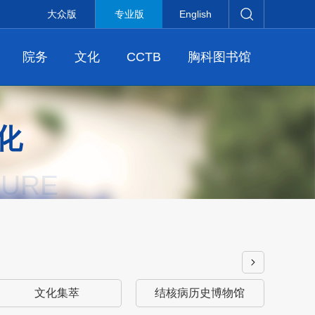
大众版
专业版
English
院务
文化
CCTB
胸科图书馆
化
TURE
文化集萃
结核病历史博物馆