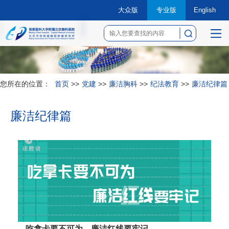
大众版
专业版
English
菜
单
您所在的位置：
首页
>>
党建
>>
廉洁胸科
>>
纪法教育
>>
廉洁纪律篇
廉洁纪律篇
吃拿卡要不可为，廉洁红线要牢记