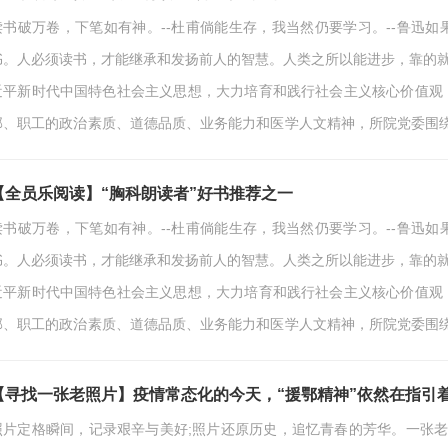
读书破万卷，下笔如有神。--杜甫倘能生存，我当然仍要学习。--鲁迅
书。人必须读书，才能继承和发扬前人的智慧。人类之所以能进步，靠的就
近平新时代中国特色社会主义思想，大力培育和践行社会主义核心价值观
部、职工的政治素质、道德品质、业务能力和医学人文精神，所院党委围绕庆
京市卫生健康委党风廉政建设警示教育月、北京市医院管理中心推进公立
精神、不忘医者初心”的第七届“点亮美丽人生…
【全员乐阅读】“胸科朗读者”好书推荐之一
读书破万卷，下笔如有神。--杜甫倘能生存，我当然仍要学习。--鲁迅
书。人必须读书，才能继承和发扬前人的智慧。人类之所以能进步，靠的就
近平新时代中国特色社会主义思想，大力培育和践行社会主义核心价值观
部、职工的政治素质、道德品质、业务能力和医学人文精神，所院党委围绕庆
京市卫生健康委党风廉政建设警示教育月、北京市医院管理中心推进公立
精神、不忘医者初心”的第七届“点亮美丽人生…
【寻找一张老照片】疫情常态化的今天，“援鄂精神”依然在指引着我
照片定格瞬间，记录艰辛与美好;照片还原历史，追忆青春的芳华。一张