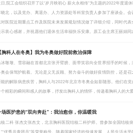
近日,院工会组织召开了以“岁月映初心 薪火永相传”为主题的2022年度
李晓北，以及党办、离退办、人力资源处等科室负责人参加了座谈会。会
志对医院近期重点工作及医院未来发展规划情况做了详细介绍，同时代表
表示衷心感谢，并祝愿他们退休生活幸福快乐安康。原工会主席王丽娟同
作中的点点滴滴，为能够见证医院的快速发展表示十分欣慰，今后也会一
工的共同努力，医院必将迈上一个新台阶。退休职工…
【胸科人在冬奥】我为冬奥做好院前救治保障
当冰墩墩、雪容融在首都北京张开臂膀、面带笑容向全世界招手的时候，
冬奥会保驾护航着。无论是义无反顾、努力奋斗的做好疫情防控，还是召
所能的解除病患疾苦，胸科人与2022年北京市冬奥会如影随形。他们在
个个精彩的瞬间和感人的故事，抒发出胸科人的情怀，传递着胸科人的大爱
的那些故事与瞬间。转瞬即逝，为期三个月的支援冬奥会和冬残奥会城市
义的工作我感到无限荣光。记得那天我刚刚下夜班，…
一场医护患的“双向奔赴”：我治愈你，你温暖我
结核二科 张杰文张杰文，北京胸科医院结核二科护师。曾参加全国结核
人”“优秀共青团员”等荣誉称号。随着国家经济的快速发展、人民生活水