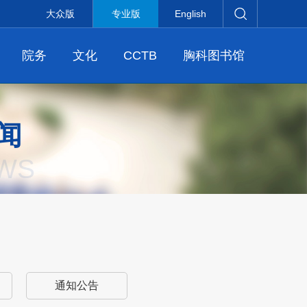
大众版
专业版
English
院务
文化
CCTB
胸科图书馆
闻
WS
通知公告