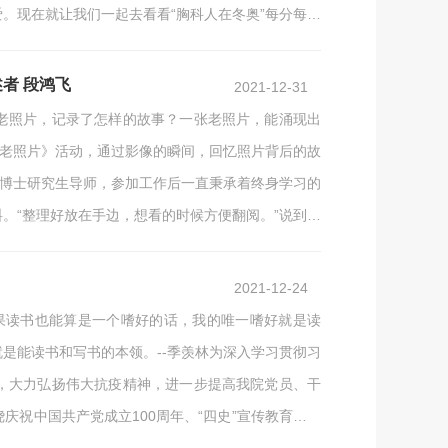
。现在就让我们一起去看看“胸科人在冬奥”每分每秒
120的日子，惊讶的发现只有半个多月的时间，但感
者 段鸿飞
2021-12-31
老照片，记录了怎样的故事？一张老照片，能涌现出
张老照片》活动，通过影像的瞬间，回忆照片背后的故
，博士研究生导师，参加工作后一直秉承着终身学习的
。“整理好放在手边，想看的时候方便翻阅。”说到终
。”作为一名临床医生，他不断学习，探索新的领域。
2021-12-24
如果读书也能算是一个嗜好的话，我的唯一嗜好就是读
是能读书和写书的本领。--季羡林为深入学习贯彻习
，大力弘扬伟大抗疫精神，进一步提高我院党员、干
祝中国共产党成立100周年、“四史”宣传教育和北