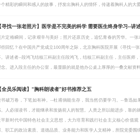
个个精彩的瞬间和感人的故事，抒发出胸科人的情怀，传递着胸科人的大爱
的那些故事与瞬间。“服务冬奥会，是我此生的荣幸。简单回忆了一下来到
觉却像过了好久。可能这种错觉来源于在这短短2周…
【寻找一张老照片】医学是不完美的科学 需要医生终身学习--讲述
照片定格瞬间，记录艰辛与美好；照片还原历史，追忆青春的芳华。一张
哪些回忆？在中国共产党成立100周年之际，北京胸科医院开展《寻找一
事。讲述者--段鸿飞结核三科副主任段鸿飞，结核三科副主任，主任医师
理念。进入段主任的办公室，最显眼的就是他办公桌上厚厚的一叠文献资料
身学习这个话题，段主任说道：“医学是不完美的科学，需要医生终身学习
在有些人质疑临床医生为什么要做科研这件…
【全员乐阅读】“胸科朗读者”好书推荐之五
读书破万卷，下笔如有神。--杜甫倘能生存，我当然仍要学习。--鲁迅
书。人必须读书，才能继承和发扬前人的智慧。人类之所以能进步，靠的就
近平新时代中国特色社会主义思想，大力培育和践行社会主义核心价值观
部、职工的政治素质、道德品质、业务能力和医学人文精神，所院党委围绕庆