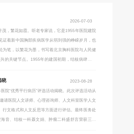
2026-07-03
茂，繁花如霞。听老专家说，它是1955年医院建院
见证着新中国胸部疾病医学从弱到强的峥嵘岁月，也
轮为笔，以繁花为墨，书写着北京胸科医院与人民健
兴的关键节点。1955年的建国初期，结核病肆虐横
党和政府的高度重视与亲切关怀下，中央直属结核病
揭晓
2023-08-28
医院“优秀平行病历”评选活动揭晓。此次评选活动从
动邀请医院人文讲师、心理咨询师、人文科室医学人文
、行文格式和人文反思等方面进行评估。最终医务处
安海音、结核一科聂文娟、肿瘤二科盛舒言荣获三等
麦玲获优秀奖。后续将陆续展出获奖的优秀平行病历。