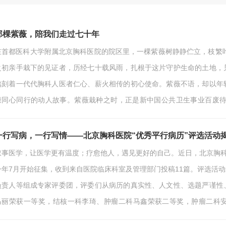
那棵紫薇，陪我们走过七十年
在首都医科大学附属北京胸科医院的院区里，一棵紫薇树静静伫立，枝繁叶
之初亲手栽下的见证者，历经七十载风雨，扎根于这片守护生命的土地，
镌刻着一代代胸科人医者仁心、薪火相传的初心使命。紫薇不语，却以年
康同心同行的动人故事。紫薇栽种之时，正是新中国公共卫生事业百废待
行，严重威胁着人民群众的生命健康，成为亟待攻克的公共卫生难题。在
研究所、中央直属结核病医院应运而生，这便是北京胸科医…
一行写病，一行写情——北京胸科医院“优秀平行病历”评选活动
叙事医学，让医学更有温度；疗愈他人，遇见更好的自己。近日，北京胸科
今年7月开始征集，收到来自医院临床科室及管理部门投稿11篇。评选活
负责人等组成专家评委团，评委们从病历的真实性、人文性、选题严谨性
马丽荣获一等奖，结核一科李琦、肿瘤二科马鑫荣获二等奖，肿瘤二科
奖，门诊办王海侠、结核三科李雪莲、医务处/麻醉科董青、结核一科黄