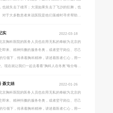
，也就失去了雄浑；大漠如果失去了飞沙的狂舞，也
。对于大多数患者来说医院是他们落难时寻求帮助的
生，虽然对我们医护人员来说这是本职工作，但对他
纪实
2022-03-18
北京胸科医院的医务人员也在用无私的奉献为北京的
之即来、精神抖擞的服务冬奥，或者坚守岗位、尽己
党的引领下，传承着胸科精神，讲述着医者仁心，用一
。现在就让我们一起去看看“胸科人在冬奥”每分每秒
遇，这座古典与现代完美融合的城市成为世界上首座“双
 聂文娟
2022-01-26
北京胸科医院的医务人员也在用无私的奉献为北京的
之即来、精神抖擞的服务冬奥，或者坚守岗位、尽己
党的引领下，传承着胸科精神，讲述着医者仁心，用一