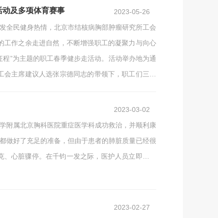
活动及多项体育赛事
2023-05-26
激发全民健身热情，北京市结核病胸部肿瘤研究所工会
的工作之余走进自然，不断增强职工的凝聚力与向心
征程”为主题的职工春季健步走活动。活动举办地为通
工会主席建议人选张宗德同志的带领下，职工们三五
行的身影形成了一道道靓丽的风景线。大家寄身于自
2023-03-02
大学附属北京胸科医院重症医学科成功救治，并顺利康
中都做好了充足的准备，但由于患者的肺脏质量已经很
克、心脏骤停。在千钧一发之际，医护人员立即为患
科病房。面对患者复杂的病情，重症医学科负责人刘
后，我们立即为患者进行了身体状况评估，发现情况
2023-02-27