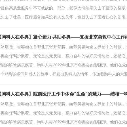
者提供高质量服务中不可或缺的一部分，就像大海如果失去了巨浪的翻滚
就失去了壮美；医疗服务如果没有人文关怀，也就失去了医者仁心的初衷
港湾，在这里医护人员用自己的爱心、仁术，帮助他们战胜病魔，浴火重
们来说却是一次生命的重托。记得之前收过一位患…
【胸科人在冬奥】凝心聚力 共助冬奥——支援北京急救中心工作
当冰墩墩、雪容融在首都北京张开臂膀、面带笑容向全世界招手的时候，
冬奥会保驾护航着。无论是义无反顾、努力奋斗的做好疫情防控，还是召
所能的解除病患疾苦，胸科人与2022年北京市冬奥会如影随形。他们在
个个精彩的瞬间和感人的故事，抒发出胸科人的情怀，传递着胸科人的大爱
的那些故事与瞬间。从2008年盛夏到2022年冬春，北京再次与奥运相
奥之城”。在庆祝这一盛会的喜悦之际，我接收到紧…
【胸科人在冬奥】院前医疗工作中体会“生命”的魅力——结核一科
当冰墩墩、雪容融在首都北京张开臂膀、面带笑容向全世界招手的时候，
冬奥会保驾护航着。无论是义无反顾、努力奋斗的做好疫情防控，还是召
所能的解除病患疾苦，胸科人与2022年北京市冬奥会如影随形。他们在