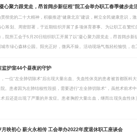
平行病历是叙事医学的一种表现形式叙事医学是什么…
“凝心聚力跟党走，昂首阔步新征程”院工会举办职工春季健步走
为贯彻党的二十大精神，积极推进“健康北京”建设，树立全民健康意识，
精心筹划、周密部署，于近期组织开展了多项体育赛事。为让职工在繁忙
力，院所工会于5月20日组织职工开展了以“凝心聚力跟党走，昂首阔步新
州城市绿心森林公园。阳光正好，微风不燥。活动现场气氛轻松愉悦，在
成群、结伴而行，在过程中你追我赶、彼此鼓励、互相加油，一个个疾
然，沐浴在清晨的阳光中，看那绿树成荫，听那鸟…
症监护室44个昼夜的守护
日，一位“左全肺切除术”后出现大量出血、失血性休克的患者被首都医科
出院。患者因为左肺结核性毁损，需要进行“左全肺切除术”，虽然术前术
，术后还是出现了严重的并发症。患者胸腔大量出血，继而出现失血性休
输血补液扩容，进行心肺复苏，并以最短的时间将患者送入医院重症医学
月立即组织全科力量进行抢救。刘秋月主任介绍：患者到达重症监护病区
不理想。患者诊断左肺结核已经28…
岁月映初心 薪火永相传 工会举办2022年度退休职工座谈会