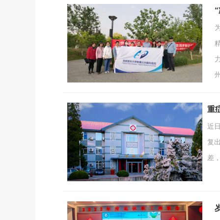
重
近
复
差
者
秋
并