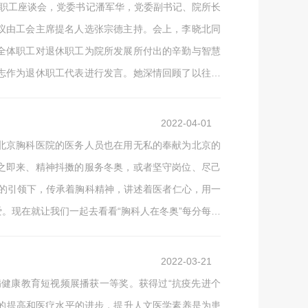
退休职工座谈会，党委书记潘军华，党委副书记、院所长
议由工会主席提名人选张宗德主持。会上，李晓北同
全体职工对退休职工为院所发展所付出的辛勤与智慧
志作为退休职工代表进行发言。她深情回顾了以往工
如既往的关心医院的发展建设，相信通过全院干部职
2022-04-01
北京胸科医院的医务人员也在用无私的奉献为北京的
之即来、精神抖擞的服务冬奥，或者坚守岗位、尽己
党的引领下，传承着胸科精神，讲述着医者仁心，用一
。现在就让我们一起去看看“胸科人在冬奥”每分每秒
院前急救医疗服务工作圆满结束。能够参与如此有意
2022-03-21
病健康教育短视频展播获一等奖。获得过“抗疫先进个
平的提高和医疗水平的进步，提升人文医学素养是为患