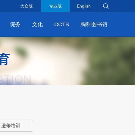
大众版
专业版
English
院务
文化
CCTB
胸科图书馆
育
ATION
进修培训