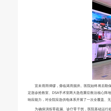
宜未雨而绸缪，毋临渴而掘井。医院始终将后勤保障体
定急诊抢救室、DSA手术室两大急危重症救治核心阵
响应能力，对全院应急供电体系开展了一次全覆盖、无
为确保演练零疏漏、诊疗零干扰，医院基础运行处提