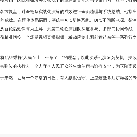
接顺畅，医院在极端突发状况下的应急处置能力与多部门协同效率，得到
方复盘，对全链条实战化演练的成效进行全面梳理与系统总结。他指出
的成效。在硬件体系层面，演练中ATS切换系统、UPS不间断电源、柴
从首轮后勤保障为主导，到第二轮临床团队深度参与、多部门协同作战，
荷精准切换、全场景视频直播指挥、移动应急电源前置待命等一系列行之
始终秉持“人民至上、生命至上”的理念，以此次系列演练为契机，持续
实到位的执行力，全力守护人民群众的生命健康与诊疗安全，为医院高
未然；让每一个寻常的日夜，有人默默值守。正是这些幕后耕耘者的专