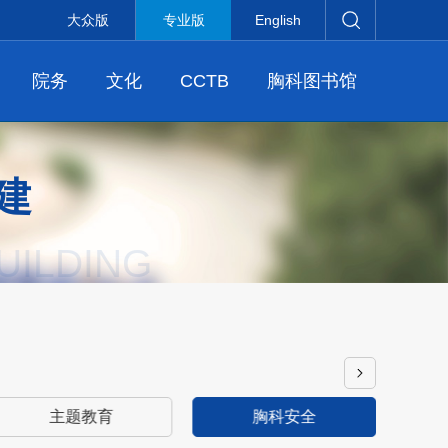
大众版
专业版
English
院务
文化
CCTB
胸科图书馆
建
UILDING
主题教育
胸科安全