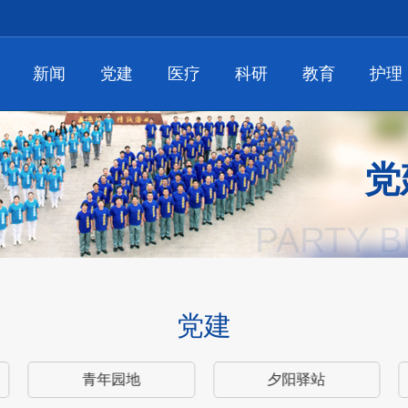
新闻
党建
医疗
科研
教育
护理
党
PARTY B
党建
青年园地
夕阳驿站