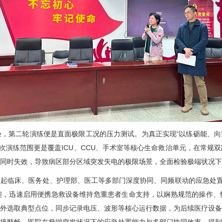
第二轮演练便是直面极限工况的压力测试。为真正实现“以练砺能、向实
。本次演练范围更是覆盖ICU、CCU、手术室等核心生命救治单元，在常
源同时失效，导致病区部分区域突发失电的极限场景，全面检验极端状况
起临床、
医务处
、
护理部
、医工等多部门深度协同、同频联动的应急处置
契，迅速启用便携急救设备维持危重患者生命支持，以娴熟规范的操作、
内外选取典型点位，同步记录电压、波形等核心运行数据，为后续医疗设