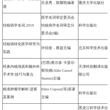
吕圣秀，陈耀凯编著
重庆大学出版社
谱
医学名词审定委员会
结核病学名词.2019
结核病学名词审定分
科学出版社
委员会[编]
结核病转化医学研究与
许绍发
，蔡超主编
北京科学技术出版
实践
(巴西)奥尔多·卡瑟尔·
经鼻内镜颅底和脑外科
天津科技翻译出版
斯坦姆(Aldo Cassol
手术学:技巧与要点
限公司
Stamm)主编
精准肿瘤学解析:进展
Ellen Copson[等]原著
科学出版社
及案例
主编
黑龙江科学技术出