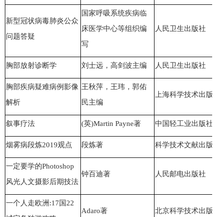
国家呼吸系统疾病临
新型冠状病毒肺炎公众
床医学中心等组织编
人民卫生出版社
问题答疑
写
胸部放射诊断学
刘士远，高剑波主编
人民卫生出版社
胸部疾病疑难病例影像
王秋萍，王玮，郭佑
上海科学技术出版
解析
民主编
叙事疗法
(英)Martin Payne著
中国轻工业出版社
烟雾病段炼2019观点
段炼著
科学技术文献出版
一定要学的Photoshop
钟百迪著
人民邮电出版社
风光人文摄影后期技法
一个人走欧洲:17国22
Adaro著
北京科学技术出版