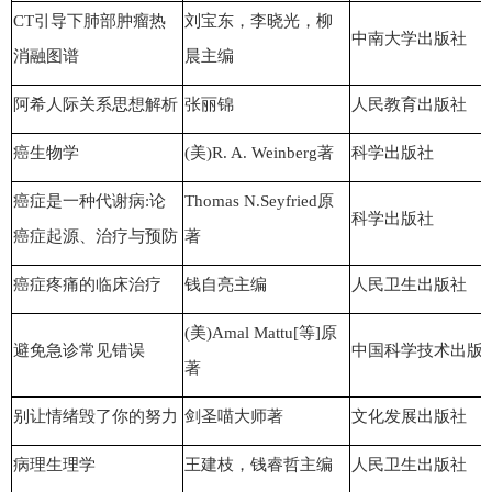
CT引导下肺部肿瘤热
刘宝东，李晓光，柳
中南大学出版社
消融图谱
晨主编
阿希人际关系思想解析
张丽锦
人民教育出版社
癌生物学
(美)R. A. Weinberg著
科学出版社
癌症是一种代谢病:论
Thomas N.Seyfried原
科学出版社
癌症起源、治疗与预防
著
癌症疼痛的临床治疗
钱自亮主编
人民卫生出版社
(美)Amal Mattu[等]原
避免急诊常见错误
中国科学技术出版
著
别让情绪毁了你的努力
剑圣喵大师著
文化发展出版社
病理生理学
王建枝，钱睿哲主编
人民卫生出版社