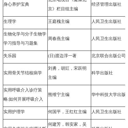
身心养护宝典
经济管理出版社
京》栏目组主编
生理学
王庭槐主编
人民卫生出版社
生物化学与分子生物学
周春燕主编
人民卫生出版社
学习指导与习题集
失乐园
(日)渡边淳一著
北京联合出版公司
刘勇，胡豇，宋跃明
实用骨关节结核病学
科学出版社
主编
实用呼吸介入诊疗策
熊维宁主编
华中科技大学出版
略:如何开展呼吸介入
实用护理学
何国平，王红红主编
人民卫生出版社
何建芳，韩安家，吴