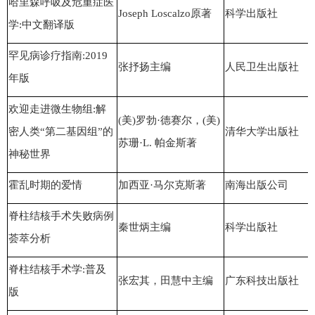
哈里森呼吸及危重症医
Joseph Loscalzo原著
科学出版社
学:中文翻译版
罕见病诊疗指南:2019
张抒扬主编
人民卫生出版社
年版
欢迎走进微生物组:解
(美)罗勃·德赛尔，(美)
密人类“第二基因组”的
清华大学出版社
苏珊·L. 帕金斯著
神秘世界
霍乱时期的爱情
加西亚·马尔克斯著
南海出版公司
脊柱结核手术失败病例
秦世炳主编
科学出版社
荟萃分析
脊柱结核手术学:普及
张宏其，田慧中主编
广东科技出版社
版