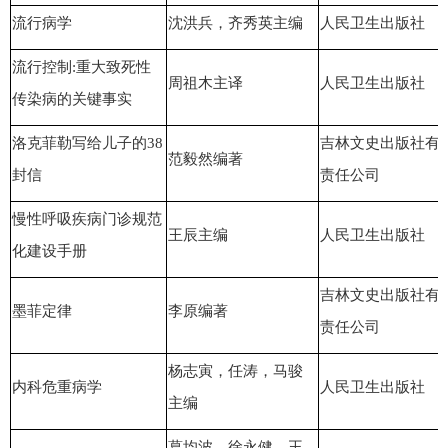
流行病学
沈洪兵，齐秀英主编
人民卫生出版社
流行控制:重大致死性
周祖木主译
人民卫生出版社
传染病的关键事实
洛克菲勒写给儿子的38
吉林文史出版社有
范毅然编著
封信
责任公司
慢性呼吸疾病门诊规范
王辰主编
人民卫生出版社
化建设手册
吉林文史出版社有
墨菲定律
李原编著
责任公司
杨志
寅，任涛，马骏
内科危重病学
人民卫生出版社
主编
葛均波，徐永健，王