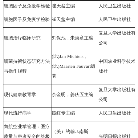
细胞因子及免疫学检验
崔天盆主编
人民卫生出版社
细胞因子及免疫学检验
崔天盆主编
人民卫生出版社
复旦大学出版社有
细胞治疗临床研究
刘保池，朱焕章主编
公司
(比)Jan Michiels，
细菌持留状态研究方法
中国农业科学技术
(比)Maarten Fauvart编
与操作规程
版社
著
复旦大学出版社有
现代健康教育学
余金明，姜庆五主编
公司
现代流行病学
谭红专主编
人民卫生出版社
向航空业学管理：医疗
（美）约翰.J.南斯
质量与患者安全的终极
光明日报出版社