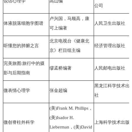
说话心理学
高山编
公司
卢兴国，马顺高，康
体液脱落细胞学图谱
人民卫生出版社
可上编著
北京电视台《健康北
听懂您的肺腑之言
经济管理出版社
京》栏目组主编
完美旅图:旅行中的摄
缪孟桥编著
人民邮电出版社
影与后期指南
黑龙江科学技术出
微表情心理学
张金超编
社
(美)Frank M. Phillips，
(美)Isador H.
微创脊柱外科学
上海科学技术出版
Lieberman，(美)David