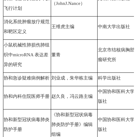
（JohnJ.Nance）
飞行计划
消化系统肿瘤放疗规范
王维虎主编
中南大学出版社
和靶区定义
小鼠机械性肺损伤肺组
北京市结核病胸部
织中microRNA 表达差
董青
瘤研究所
异的研究
协和急诊疑难病例解析
刘业成，朱华栋主编
科学出版社
中国协和医科大学
协和内科住院医师手册
赵久良，冯云路主编
版社
《协和新型冠状病毒
协和新型冠状病毒肺炎
中国协和医科大学
肺炎防护手册》编辑
防护手册
版社
组编