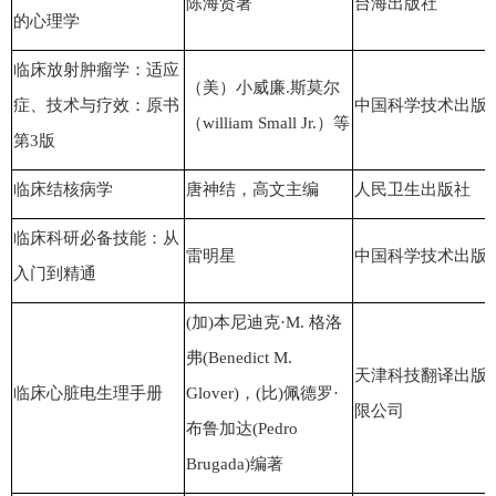
陈海贤著
台海出版社
的心理学
临床放射肿瘤学：适应
（美）小威廉.斯莫尔
症、技术与疗效：原书
中国科学技术出版
（william Small Jr.）等
第3版
临床结核病学
唐神结
，高文主编
人民卫生出版社
临床科研必备技能：从
雷明星
中国科学技术出版
入门到精通
(加)本尼迪克·M. 格洛
弗(Benedict M.
天津科技翻译出版
临床心脏电生理手册
Glover)，(比)佩德罗·
限公司
布鲁加达(Pedro
Brugada)编著