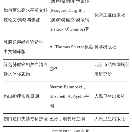
(澳)玛格丽特·卡吉尔
如何写出高水平英文科
(Margaret Cargill)，
化学工业出版社
技论文:策略与步骤
(澳)帕特里克·奥康纳
(Patrick O`Connor)著
乳腺超声经典诊断学:
A. Thomas Stavros原著
科学出版社
中文翻译版
筛选肺腺癌相关血清自
北京市结核病胸部
郑华
身抗体标志物
瘤研究所
Sharon Baranoski，
伤口护理实践原则
Elizabeth A. Ayello主
人民卫生出版社
编
伤口造口失禁专科护理
王泠，胡爱玲主编
人民卫生出版社
北京电视台《健康北