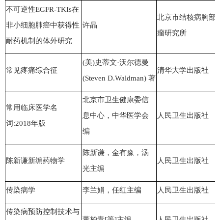
不可逆性EGFR-TKIs在
北京市结核病胸部
非小细胞肺癌中获得性
许晶
瘤研究所
耐药机制的体外研究
(美)史蒂文·沃尔德曼
常见疼痛综合征
清华大学出版社
(Steven D.Waldman) 著
北京市卫生健康委
信
常用临床医学名
息中心
，中华医学会
人民卫生出版社
词:2018年版
编
陈新谦，金有豫，汤
陈新谦新编药物学
人民卫生出版社
光主编
传染病学
李兰娟，任红主编
人民卫生出版社
传染病预防控制技术与
董柏青[等]主编
人民卫生出版社