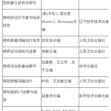
型的建立及初步探讨
(美)卡伦·L.雷坎普
肺癌的治疗方案与临床
(Karen L. Reckamp)主
辽宁科学技术出版
研究
编
肺癌射频消融治疗技术
刘宝东主编
人民卫生出版社
肺癌诊治现状与进展
张毅
主编
人民卫生出版社
伍建林，王云华，吴
肺癌综合影像诊断学
科学出版社
宁主编
肺部肿瘤消融治疗
叶欣，王忠敏主编
人民卫生出版社
肺结核的CT诊断与临
赵春华主编
科学技术文献出版
床
Carlos Jerjes-Sánchez