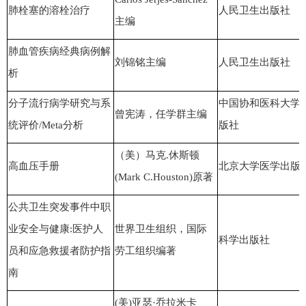
肺栓塞的溶栓治疗
人民卫生出版社
主编
肺血管疾病经典病例解
刘锦铭主编
人民卫生出版社
析
分子流行病学研究与系
中国协和医科大学
曾宪涛，任学群主编
统评价/Meta分析
版社
（美）马克.休斯顿
高血压手册
北京大学医学出版
(Mark C.Houston)原著
公共卫生突发事件中职
业安全与健康:医护人
世界卫生组织，国际
科学出版社
员和应急救援者防护指
劳工组织编著
南
(美)亚瑟·乔拉米卡