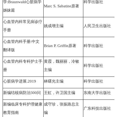
学:Braunwald心脏病学
科学出版社
Marc S. Sabatine原著
姊妹篇
心血管内科
常见病诊疗
姚成增主编
人民卫生出版社
手册
心血管内科
手册:中文
Brian P. Griffin原著
科学出版社
翻译版
心血管内科
专科护士手
黄霞，魏丽丽，冷敏
科学出版社
册
主编
心脏病学进展.2019
林曙光主编
科学出版社
新编结核病防治300问
王虹，许卫国主编
东南大学出版社
新编临床专科护理健康
成守珍，张振路总主
广东科技出版社
教育指南
编