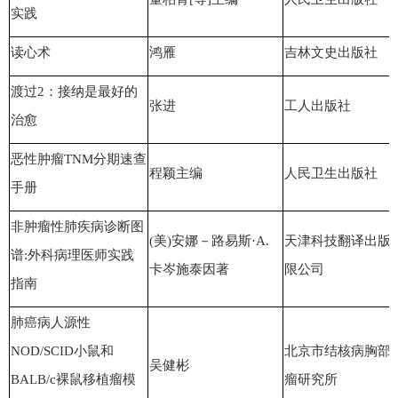
实践
读心术
鸿雁
吉林文史出版社
渡过2：接纳是最好的
张进
工人出版社
治愈
恶性肿瘤TNM分期速查
程颖主编
人民卫生出版社
手册
非肿瘤性肺疾病诊断图
(美)安娜－路易斯·A.
天津科技翻译出版
谱:外科病理医师实践
卡岑施泰因著
限公司
指南
肺癌病人源性
NOD/SCID小鼠和
北京市结核病胸部
吴健彬
BALB/c裸鼠移植瘤模
瘤研究所