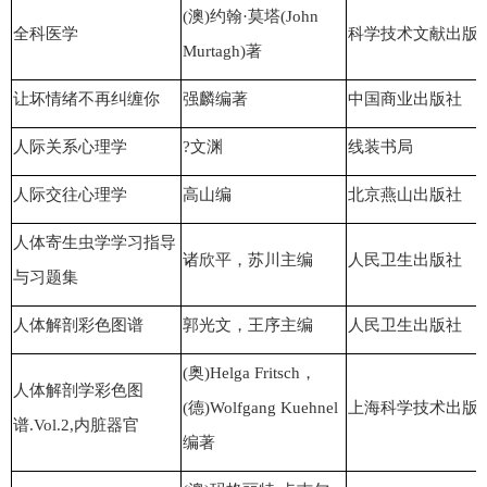
(澳)约翰·莫塔(John
全科医学
科学技术文献出版
Murtagh)著
让坏情绪不再纠缠你
强麟编著
中国商业出版社
人际关系心理学
?文渊
线装书局
人际交往心理学
高山编
北京燕山出版社
人体寄生虫学学习指导
诸欣平，苏川主编
人民卫生出版社
与习题集
人体解剖彩色图谱
郭光文，王序主编
人民卫生出版社
(奥)Helga Fritsch，
人体解剖学彩色图
(德)Wolfgang Kuehnel
上海科学技术出版
谱.Vol.2,内脏器官
编著