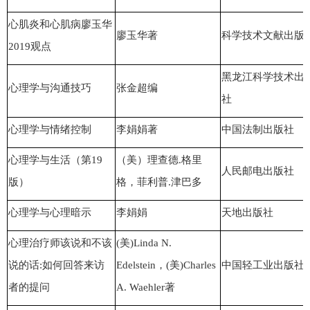
心肌炎和心肌病廖玉华
廖玉华著
科学技术文献出版
2019观点
黑龙江科学技术出
心理学与沟通技巧
张金超编
社
心理学与情绪控制
李娟娟著
中国法制出版社
心理学与生活（第19
（美）理查德.格里
人民邮电出版社
版）
格，菲利普.津巴多
心理学与心理暗示
李娟娟
天地出版社
心理治疗师该说和不该
(美)Linda N.
说的话:如何回答来访
Edelstein，(美)Charles
中国轻工业出版社
者的提问
A. Waehler著