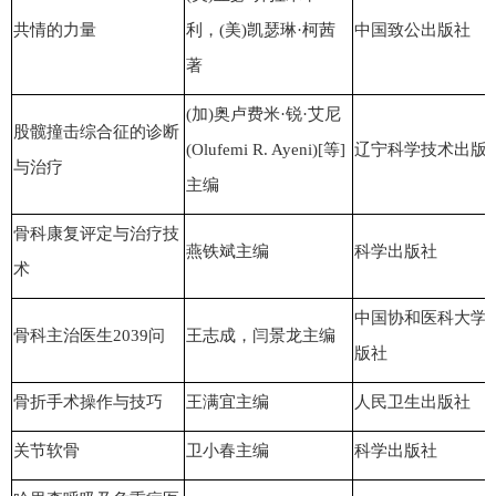
共情的力量
利，(美)凯瑟琳·柯茜
中国致公出版社
著
(加)奥卢费米·锐·艾尼
股髋撞击综合征的诊断
(Olufemi R. Ayeni)[等]
辽宁科学技术出版
与治疗
主编
骨科
康复评定与治疗技
燕铁斌主编
科学出版社
术
中国协和医科大学
骨科
主治医生2039问
王志成，闫景龙主编
版社
骨折手术操作与技巧
王满宜主编
人民卫生出版社
关节软骨
卫小春主编
科学出版社