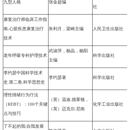
九型人格
张金超编
社
康复治疗师临床工作指
南.心脏疾患康复治疗
朱利月，梁崎主编
人民卫生出版社
技术
武淑萍，杨晶，杨阳
老年呼吸专科护理技术
科学出版社
主编
李约瑟中国科学技术
李约瑟著
科学出版社
史.第二卷,科学思想史
理性情绪行为疗法
（英）温迪.德莱顿，
（REBT）：100个关键
化学工业出版社
（英）迈克尔.尼南
点与技巧
了不起的我:自我发展