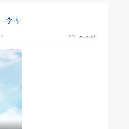
—李琦
54
字号：