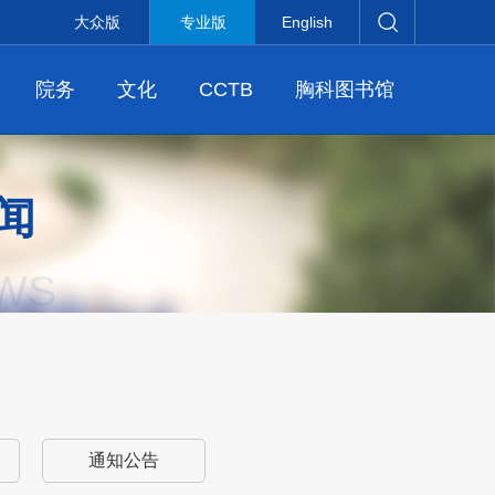
大众版
专业版
English
院务
文化
CCTB
胸科图书馆
闻
WS
通知公告